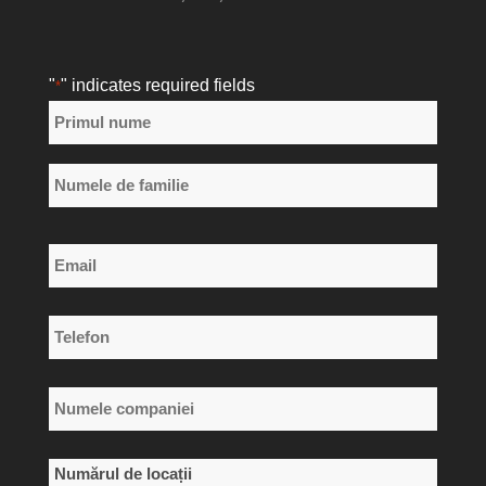
"
" indicates required fields
*
Nume
*
Primul
nume
Numele
Email
de
*
familie
Telefon
*
Numele
companiei
*
Numărul