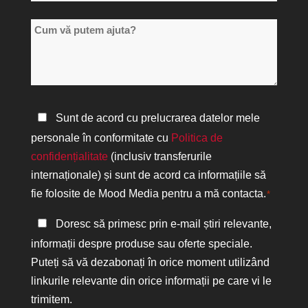
de
Cum
locații
vă
*
putem
ajuta?
Politica
Sunt de acord cu prelucrarea datelor mele
de
personale în conformitate cu
Politica de
confidențialitate
confidențialitate
(inclusiv transferurile
*
internaționale) și sunt de acord ca informațiile să
fie folosite de Mood Media pentru a mă contacta.
*
Păstrați
Doresc să primesc prin e-mail știri relevante,
legătura
informații despre produse sau oferte speciale.
Puteți să vă dezabonați în orice moment utilizând
linkurile relevante din orice informații pe care vi le
trimitem.