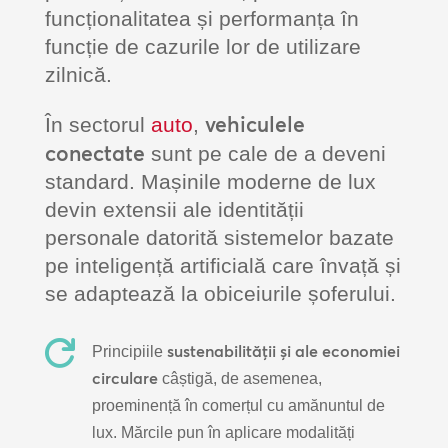
funcționalitatea și performanța în
funcție de cazurile lor de utilizare
zilnică.
vehiculele
În sectorul
auto
,
conectate
sunt pe cale de a deveni
standard. Mașinile moderne de lux
devin extensii ale identității
personale datorită sistemelor bazate
pe inteligență artificială care învață și
se adaptează la obiceiurile șoferului.

sustenabilității și ale economiei
Principiile
circulare
câștigă, de asemenea,
proeminență în comerțul cu amănuntul de
lux. Mărcile pun în aplicare modalități