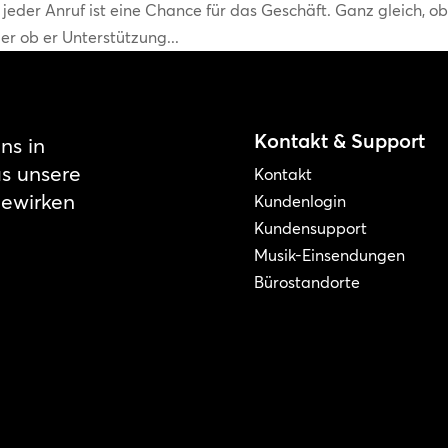
 jeder Anruf ist eine Chance für das Geschäft. Ganz gleich, o
er ob er Unterstützung...
Kontakt & Support
ns in
as unsere
Kontakt
bewirken
Kundenlogin
Kundensupport
Musik-Einsendungen
Bürostandorte