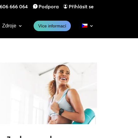
606 666 064
Podpora
Příhlásit se
Zdroje
Více informací