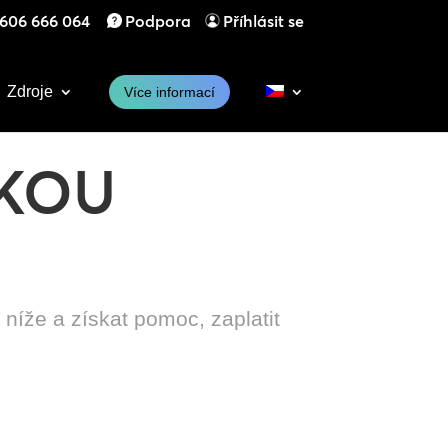
606 666 064
Podpora
Příhlásit se
Zdroje
Více informací
CKOU
 níže a získat pomoc, zaplatit