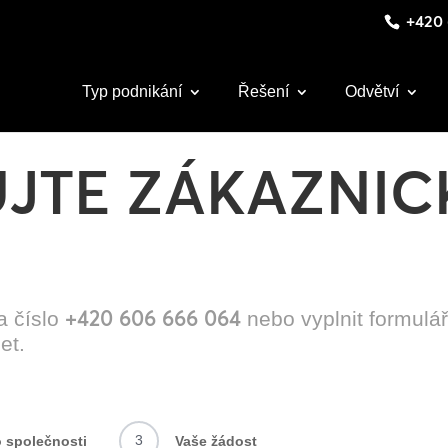
+420 
Typ podnikání
Řešení
Odvětví
JTE ZÁKAZNI
+420 606 666 064
a číslo
nebo vyplnit formulář
et.
3
 společnosti
Vaše žádost