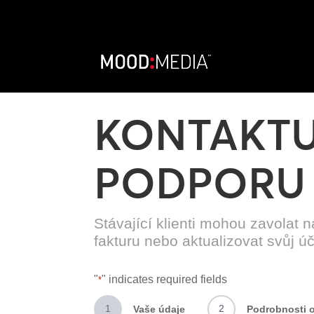
KONTAKTU
PODPORU
Stávající klienti mohou zavolat n
fakturu nebo aktualizovat svůj úč
"
" indicates required fields
*
1
2
Vaše údaje
Podrobnosti o