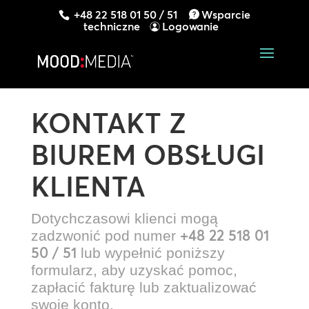
+48 22 518 01 50 / 51
Wsparcie
techniczne
Logowanie
KONTAKT Z
BIUREM OBSŁUGI
KLIENTA
Dotychczasowi klienci mogą
+48 22 518 01
zadzwonić pod numer
50 / 51
lub wypełnić poniższy
formularz, aby uzyskać pomoc,
zapłacić fakturę lub zaktualizować
swoje konto.