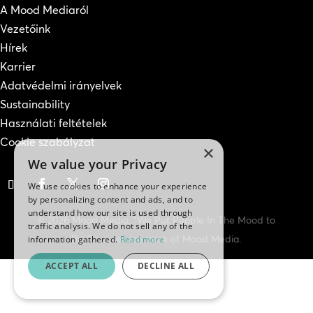
A Mood Mediaról
Vezetőink
Hírek
Karrier
Adatvédelmi irányelvek
Sustainability
Használati feltételek
Cookie szabályzat
×
We value your Privacy
We use cookies to enhance your experience
by personalizing content and ads, and to
understand how our site is used through
© 2026 Mood Media. "We Put People In The Mood to
traffic analysis. We do not sell any of the
Buy" is a service mark of Mood Media.
information gathered.
Read more
ACCEPT ALL
DECLINE ALL