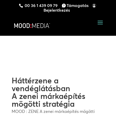
00 36 1 439 09 79
Támogatás
Bejelentkezés
Háttérzene a
vendéglátásban
A zenei márkaépítés
mögötti stratégia
MOOD : ZENE A zenei márkaépítés mögötti