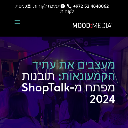
+972 52 4848062
תמיכת לקוחות
כניסת
לקוחות
מעצבים את עתיד
הקמעונאות:
תובנות
מפתח מ-ShopTalk
2024