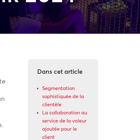
Dans cet article
te
Segmentation
sophistiquée de la
un
clientèle
La collaboration au
service de la valeur
e.
ajoutée pour le
client