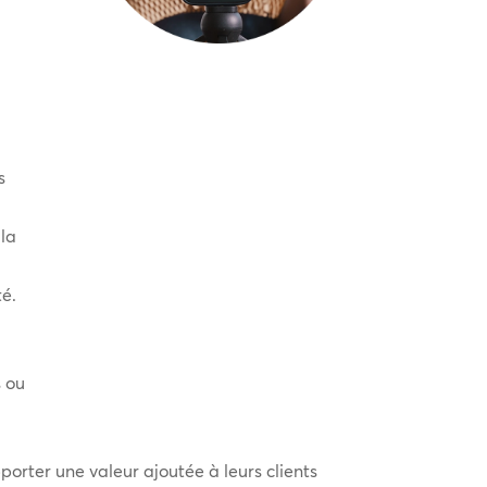
s
 la
té.
s ou
rter une valeur ajoutée à leurs clients