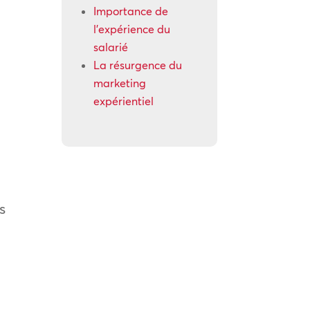
Importance de
l’expérience du
salarié
La résurgence du
marketing
expérientiel
s