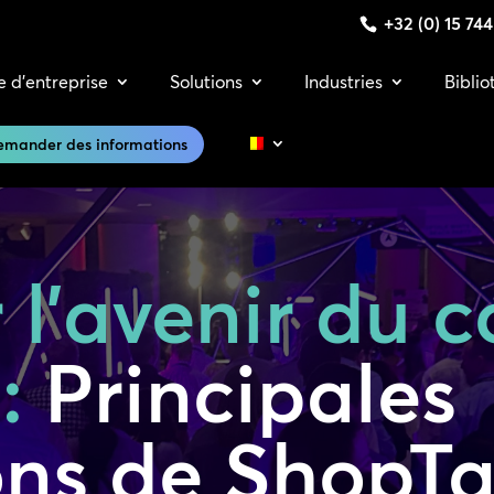
+32 (0) 15 74
e d’entreprise
Solutions
Industries
Bibli
emander des informations
 l’avenir du
:
Principales
ons de ShopTa