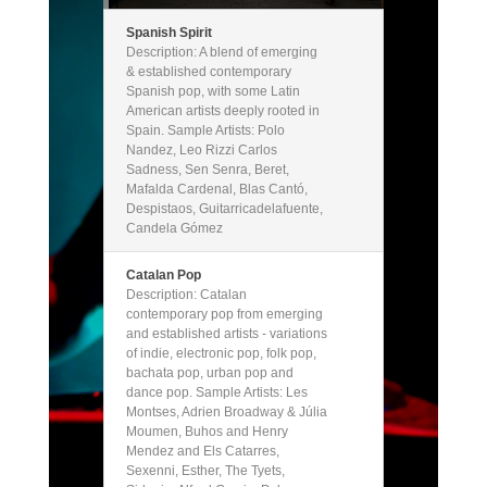
Spanish Spirit
Description: A blend of emerging
& established contemporary
Spanish pop, with some Latin
American artists deeply rooted in
Spain. Sample Artists: Polo
Nandez, Leo Rizzi Carlos
Sadness, Sen Senra, Beret,
Mafalda Cardenal, Blas Cantó,
Despistaos, Guitarricadelafuente,
Candela Gómez
Catalan Pop
Description: Catalan
contemporary pop from emerging
and established artists - variations
of indie, electronic pop, folk pop,
bachata pop, urban pop and
dance pop. Sample Artists: Les
Montses, Adrien Broadway & Júlia
Moumen, Buhos and Henry
Mendez and Els Catarres,
Sexenni, Esther, The Tyets,