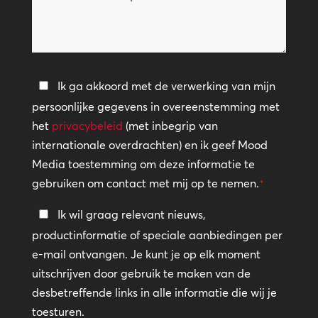
kunnen
we
helpen?
Privacybeleid
Ik ga akkoord met de verwerking van mijn
persoonlijke gegevens in overeenstemming met
*
het
privacybeleid
(met inbegrip van
internationale overdrachten) en ik geef Mood
Media toestemming om deze informatie te
gebruiken om contact met mij op te nemen.
*
Blijf
Ik wil graag relevant nieuws,
in
productinformatie of speciale aanbiedingen per
contact
e-mail ontvangen. Je kunt je op elk moment
uitschrijven door gebruik te maken van de
desbetreffende links in alle informatie die wij je
toesturen.