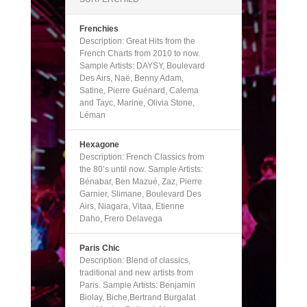
Frenchies
Description: Great Hits from the
French Charts from 2010 to now.
Sample Artists: DAYSY, Boulevard
Des Airs, Naë, Benny Adam,
Satine, Pierre Guénard, Calema
and Tayc, Marine, Olivia Stone,
Léman
Hexagone
Description: French Classics from
the 80’s until now. Sample Artists:
Bénabar, Ben Mazué, Zaz, Pierre
Garnier, Slimane, Boulevard Des
Airs, Niagara, Vitaa, Etienne
Daho, Frero Delavega
Paris Chic
Description: Blend of classics,
traditional and new artists from
Paris. Sample Artists: Benjamin
Biolay, Biche,Bertrand Burgalat