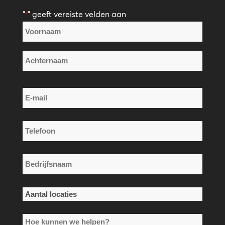
"
" geeft vereiste velden aan
*
Naam
*
Voornaam
Achternaam
E-
mail
*
Telefoon
*
Bedrijfsnaam
*
Aantal
locaties
Hoe
*