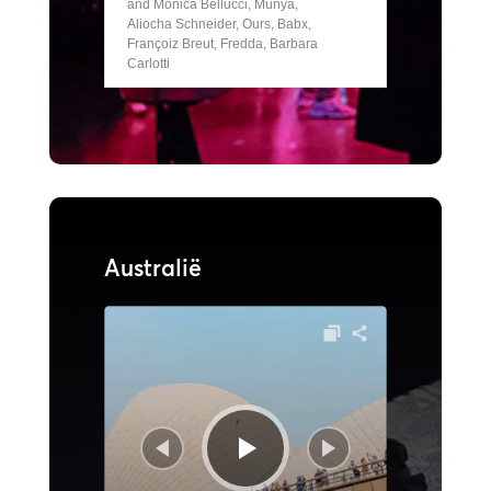
and Monica Bellucci, Munya,
Aliocha Schneider, Ours, Babx,
Françoiz Breut, Fredda, Barbara
Carlotti
Australië
Audiospeler