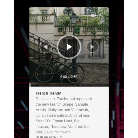
Audiospeler
0:00
/
2:50
French Trendy
Description: Tracks that represent
the new French Scene. Sample
Artists: Mattyeux and Videoclub,
Julia Jean-Baptiste, Alice Et moi,
Saint DX, Emma Hoet, Bleu
Toucan, Theodora, Vendredi Sur
Mer, David Numwami,
SURFERCHILD