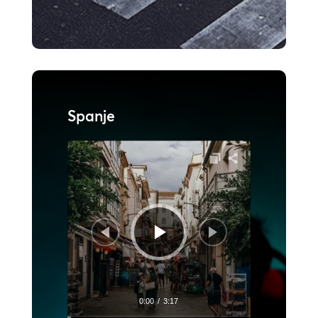
Spanje
Audiospeler
0:00
/
3:17