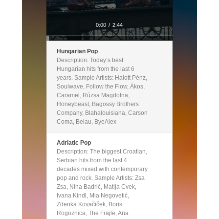
0:00
/
2:44
Hungarian Pop
Description: Today’s best
Hungarian hits from the last 6
years. Sample Artists: Halott Pénz,
Soulwave, Follow the Flow, Ákos,
Caramel, Rúzsa Magdolna,
Honeybeast, Bagossy Brothers
Company, Blahalouisiana, Carson
Coma, Belau, ByeAlex
Adriatic Pop
Description: The biggest Croatian,
Serbian hits from the last 4
decades mixed with contemporary
pop and rock. Sample Artists: Zsa
Zsa, Nina Badrić, Matija Cvek,
Ivana Kindl, Mia Negovetić,
Zdenka Kovačiček, Boris
Rogoznica, The Frajle, Ana