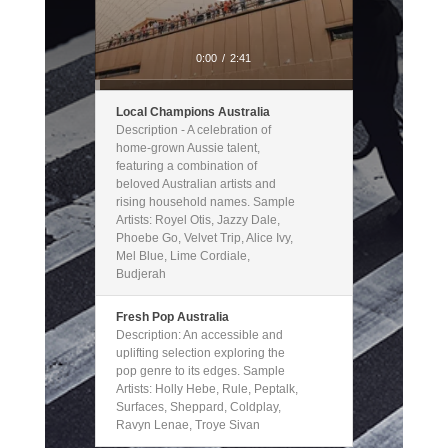
0:00
/
2:41
Local Champions Australia
Description - A celebration of
home-grown Aussie talent,
featuring a combination of
beloved Australian artists and
rising household names. Sample
Artists: Royel Otis, Jazzy Dale,
Phoebe Go, Velvet Trip, Alice Ivy,
Mel Blue, Lime Cordiale,
Budjerah
Fresh Pop Australia
Description: An accessible and
uplifting selection exploring the
pop genre to its edges. Sample
Artists: Holly Hebe, Rule, Peptalk,
Surfaces, Sheppard, Coldplay,
Ravyn Lenae, Troye Sivan