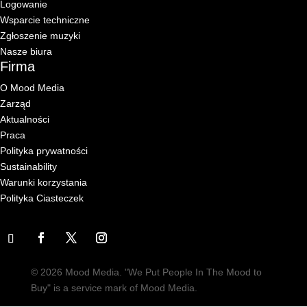
Logowanie
Wsparcie techniczne
Zgłoszenie muzyki
Nasze biura
Firma
O Mood Media
Zarząd
Aktualności
Praca
Polityka prywatności
Sustainability
Warunki korzystania
Polityka Ciasteczek
© 2026 Mood Media. "We Put People In The Mood to
Buy" is a service mark of Mood Media.