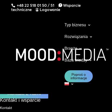
+48 22 518 01 50 / 51
Wsparcie
techniczne
Logowanie
Typ biznesu
Rozwiązania
Branże
Baza wiedzy
Dowiedz się, w jaki sposób nasze rozwiązania
mogą wesprzeć Twój biznes i skontaktuj się z
Poproś o
nami już teraz.
informacje
Kontakt z nami
Kontakt i wsparcie
Kontakt