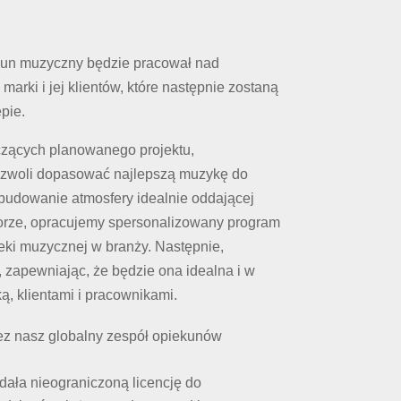
ekun muzyczny będzie pracował nad
arki i jej klientów, które następnie zostaną
pie.
czących planowanego projektu,
pozwoli dopasować najlepszą muzykę do
budowanie atmosfery idealnie oddającej
orze, opracujemy spersonalizowany program
teki muzycznej w branży. Następnie,
 zapewniając, że będzie ona idealna i w
, klientami i pracownikami.
ez nasz globalny zespół opiekunów
dała nieograniczoną licencję do