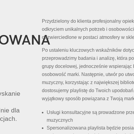
Przydzielony do klienta profesjonalny opi
odkryciem unikalnych potrzeb i osobowości m
ZOWANA
odzwierciedlone w postaci atmosfery w skle
Po ustaleniu kluczowych wskaźników doty
przeprowadzimy badania i analizę, która 
grupy docelowej, jednocześnie wspierając 
osobowość marki. Następnie, utwór po utw
muzyczny, korzystając z największej biblio
dostosujemy playlistę do Twoich upodobań,
yskanie
wyjątkowy sposób powiązana z Twoją marką
nie dla
Usługi konsultacyjne są prowadzone prz
cjach.
muzycznych
Spersonalizowana playlista będzie posia