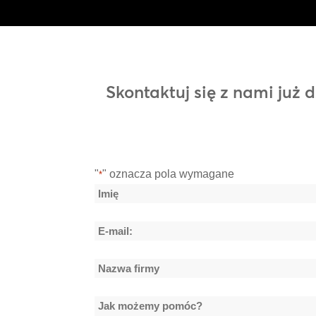
Skontaktuj się z nami już
"
" oznacza pola wymagane
*
Nazwa
*
Imię
E-
mail:
Nazwa
*
firmy
Jak
*