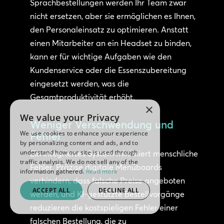
Sprachbestellungen werden Ihr Team zwar
nicht ersetzen, aber sie ermöglichen es Ihnen,
den Personaleinsatz zu optimieren. Anstatt
einen Mitarbeiter an ein Headset zu binden,
kann er für wichtige Aufgaben wie den
Kundenservice oder die Essenszubereitung
eingesetzt werden, was die
Gesamtproduktivität erhöht.
×
We value your Privacy
Weniger Verschwendung und
We use cookies to enhance your experience
Fehler
by personalizing content and ads, and to
understand how our site is used through
Ein integriertes System minimiert menschliche
traffic analysis. We do not sell any of the
Fehler. Präzise digitale Menüboards
information gathered.
Read more
verhindern, dass falsche Preise angeboten
ACCEPT ALL
DECLINE ALL
werden, und KI-gestützte Bestellvorgänge
reduzieren die kostspieligen Fehler einer
falschen Bestellung, die zu