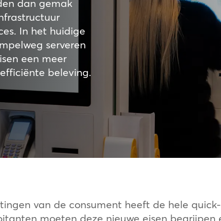
rden dan gemak
nfrastructuur
es. In het huidige
simpelweg serveren
eisen een meer
fficiënte beleving.
tingen van de consument heeft de hele quick-
oitanten moeten deze nieuwe eisen begrijpen 