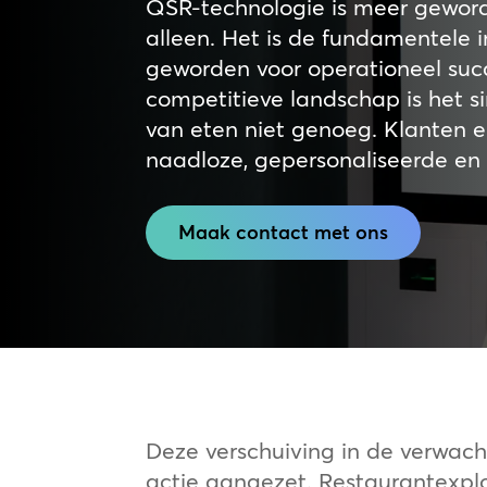
QSR-technologie is meer gewo
alleen. Het is de fundamentele i
geworden voor operationeel succ
competitieve landschap is het 
van eten niet genoeg. Klanten 
naadloze, gepersonaliseerde en e
Maak contact met ons
Deze verschuiving in de verwach
actie aangezet. Restaurantexpl