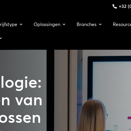
+32 (0
rijfstype
Oplossingen
Branches
Resourc
logie:
en van
lossen