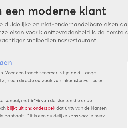
an een moderne klant
e duidelijke en niet-onderhandelbare eisen aa
 deze eisen voor klanttevredenheid is de eerst
achtiger snelbedieningsrestaurant.
laan
an. Voor een
franchisenemer
is tijd geld. Lange
l zijn een directe oorzaak van inkomstenverlies en
ste kanaal, met
54%
van de klanten die er de
Toch
blijkt uit ons onderzoek
dat
64%
van de klanten
ie aanhaalt. Dit is een duidelijke kans voor je merk