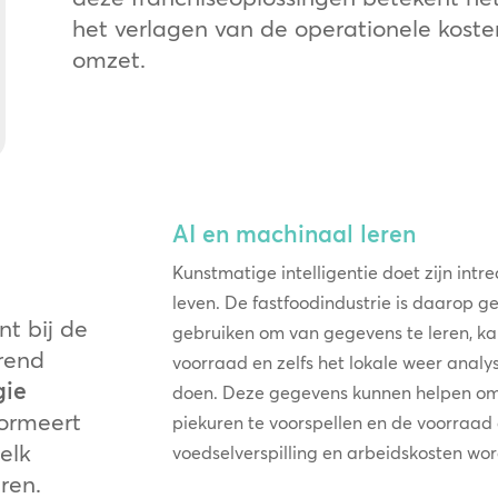
het verlagen van de operationele kost
omzet.
AI en machinaal leren
Kunstmatige intelligentie doet zijn intr
leven. De fastfoodindustrie is daarop g
nt bij de
gebruiken om van gegevens te leren, kan
rend
voorraad en zelfs het lokale weer anal
gie
doen. Deze gegevens kunnen helpen om 
formeert
piekuren te voorspellen en de voorraad
elk
voedselverspilling en arbeidskosten w
ren.