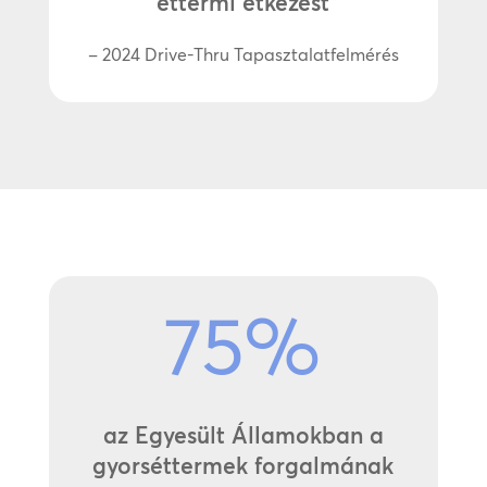
éttermi étkezést
– 2024 Drive-Thru Tapasztalatfelmérés
75
%
az Egyesült Államokban a
gyorséttermek forgalmának