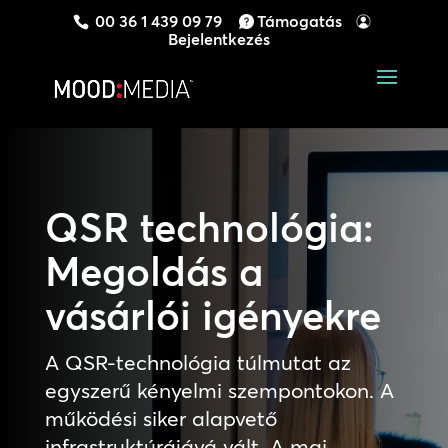
00 36 1 439 09 79
Támogatás
Bejelentkezés
QSR technológia:
Megoldás a
vásárlói igényekre
A QSR-technológia túlmutat az
egyszerű kényelmi szempontokon. A
működési siker alapvető
infrastruktúrájává vált. A mai