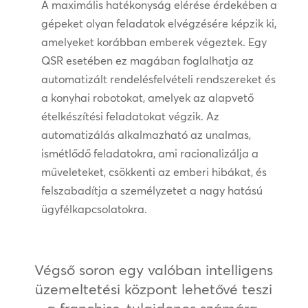
A maximális hatékonyság elérése érdekében a
gépeket olyan feladatok elvégzésére képzik ki,
amelyeket korábban emberek végeztek. Egy
QSR esetében ez magában foglalhatja az
automatizált rendelésfelvételi rendszereket és
a konyhai robotokat, amelyek az alapvető
ételkészítési feladatokat végzik. Az
automatizálás alkalmazható az unalmas,
ismétlődő feladatokra, ami racionalizálja a
műveleteket, csökkenti az emberi hibákat, és
felszabadítja a személyzetet a nagy hatású
ügyfélkapcsolatokra.
Végső soron egy valóban intelligens
üzemeltetési központ lehetővé teszi
a franchise-tulajdonos számára,