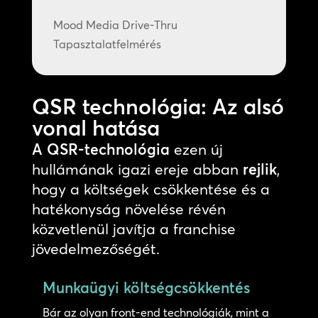
Mood Media Drive-Thru
Tapasztalatfelmérés
QSR technológia: Az alsó
vonal hatása
A QSR-technológia
ezen új
hullámának igazi ereje abban
rejlik
,
hogy a költségek csökkentése és a
hatékonyság növelése révén
közvetlenül javítja a franchise
jövedelmezőségét.
Munkaügyi költségcsökkentés
Bár az olyan front-end technológiák, mint a