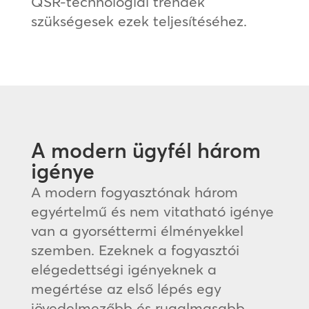
QSR-technológiai trendek
szükségesek ezek teljesítéséhez.
A modern ügyfél három
igénye
A modern fogyasztónak három
egyértelmű és nem vitatható igénye
van a gyorséttermi élményekkel
szemben. Ezeknek a fogyasztói
elégedettségi igényeknek a
megértése az első lépés egy
jövedelmezőbb és rugalmasabb