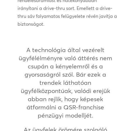
rendelésáramlást és hatékonyabban
irányítani a drive-thru sort. Emellett a drive-
thru sáv folyamatos felügyelete révén javítja a
biztonságot.
A technológia által vezérelt
ügyfélélményre való áttérés nem
csupán a kényelemről és a
gyorsaságról szól. Bár ezek a
trendek láthatóan
ügyfélközpontúak, valódi erejük
abban rejlik, hogy képesek
átformálni a QSR-franchise
pénzügyi modelljét.
Az ügyfelek örömére szolgáló