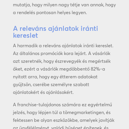
mutatja, hogy milyen nagy tétje van annak, hogy
a rendelés pontosan helyes legyen.
A releváns ajánlatok iránti
kereslet
A harmadik a releváns ajánlatok iránti kereslet.
Az általános promóciók kora lejárt. A vásárlók
azt szeretnék, hogy észrevegyék és megértsék
őket, ezért a vásárlók megdöbbentő 82%-a
nyitott arra, hogy egy étterem adatokat
gyűjtsön, cserébe személyre szabott
ajánlatokért és ajánlásokért.
A franchise-tulajdonos számára ez egyértelmű
jelzés, hogy lépjen túl a tömegmarketingen, és
fektessen be olyan eszközökbe, amelyek javítják
az ügyfélélményt, valódi hűséget építenek, és