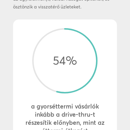
ösztönzik a visszatérő üzleteket.
54
%
a gyorséttermi vásárlók
inkább a drive-thru-t
részesítik előnyben, mint az