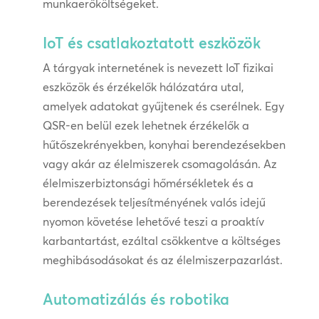
munkaerőköltségeket.
IoT és csatlakoztatott eszközök
A tárgyak internetének is nevezett IoT fizikai
eszközök és érzékelők hálózatára utal,
amelyek adatokat gyűjtenek és cserélnek. Egy
QSR-en belül ezek lehetnek érzékelők a
hűtőszekrényekben, konyhai berendezésekben
vagy akár az élelmiszerek csomagolásán. Az
élelmiszerbiztonsági hőmérsékletek és a
berendezések teljesítményének valós idejű
nyomon követése lehetővé teszi a proaktív
karbantartást, ezáltal csökkentve a költséges
meghibásodásokat és az élelmiszerpazarlást.
Automatizálás és robotika