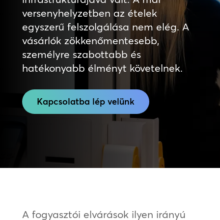
versenyhelyzetben az ételek
egyszerű felszolgálása nem elég. A
vásárlók zökkenőmentesebb,
személyre szabottabb és
hatékonyabb élményt követelnek.
Kapcsolatba lép velünk
A fogyasztói elvárások ilyen irányú