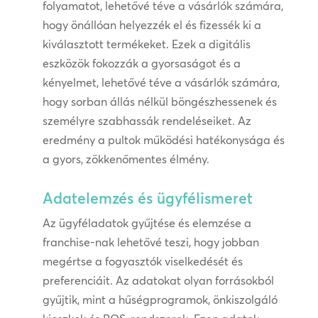
folyamatot, lehetővé téve a vásárlók számára,
hogy önállóan helyezzék el és fizessék ki a
kiválasztott termékeket. Ezek a digitális
eszközök fokozzák a gyorsaságot és a
kényelmet, lehetővé téve a vásárlók számára,
hogy sorban állás nélkül böngészhessenek és
személyre szabhassák rendeléseiket. Az
eredmény a pultok működési hatékonysága és
a gyors, zökkenőmentes élmény.
Adatelemzés és ügyfélismeret
Az ügyféladatok gyűjtése és elemzése a
franchise-nak lehetővé teszi, hogy jobban
megértse a fogyasztók viselkedését és
preferenciáit. Az adatokat olyan forrásokból
gyűjtik, mint a hűségprogramok, önkiszolgáló