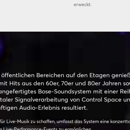
erweckt.
öffentlichen Bereichen auf den Etagen genie
mit Hits aus den 60er, 70er und 80er Jahren so
l angefertigtes Bose-Soundsystem mit einer Re
italer Signalverarbeitung von Control Space 
tigen Audio-Erlebnis resultiert.
für Live-Musik zu schaffen, umfasst das System eine konzertt
 Live-Performance-Events zu ermöglichen.