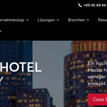
+49 40 69 44
ernehmenstyp
Lösungen
Branchen
Ress
 HOTEL
Ein hoc
Media h
Y
weniger
erweckt.
Case 