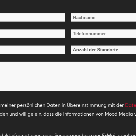
Nachname
Telefonnummer
*
Anzahl
der
Standorte
*
g meiner persönlichen Daten in Übereinstimmung mit der
Date
nden und willige ein, dass die Informationen von Mood Media
oduktinformationen oder Sonderangebote per E-Mail erhalten.