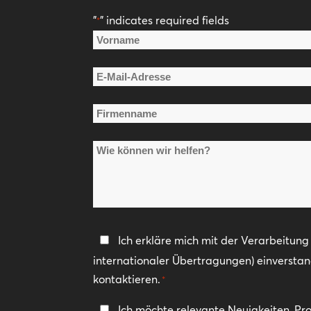
"
" indicates required fields
*
Name
*
Vorname
E-
Mail-
Firmenname
Adresse
*
*
Wie
können
wir
helfen?
Datenschutzerklärung
Ich erkläre mich mit der Verarbeitun
internationaler Übertragungen) einversta
*
kontaktieren.
*
In
Ich möchte relevante Neuigkeiten, Pr