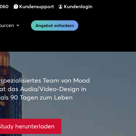
 060
Kundensupport
Kundenlogin
ourcen
Angebot anfordern
hspezialisiertes Team von Mood
at das Audio/Video-Design in
 als 90 Tagen zum Leben
Study herunterladen