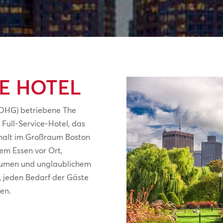
E HOTEL
 (DHG) betriebene The
s Full-Service-Hotel, das
thalt im Großraum Boston
nem Essen vor Ort,
äumen und unglaublichem
, jeden Bedarf der Gäste
fen.