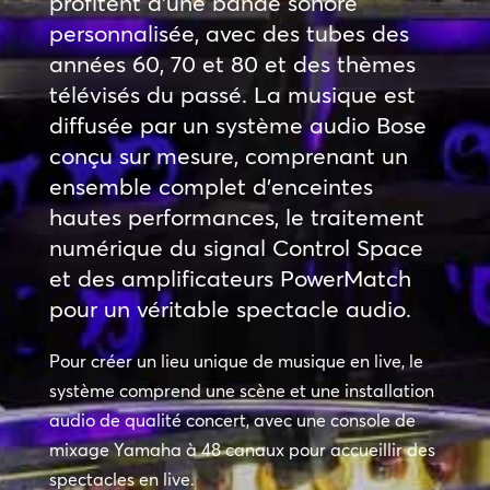
profitent d’une bande sonore
personnalisée, avec des tubes des
années 60, 70 et 80 et des thèmes
télévisés du passé. La musique est
diffusée par un système audio Bose
conçu sur mesure, comprenant un
ensemble complet d’enceintes
hautes performances, le traitement
numérique du signal Control Space
et des amplificateurs PowerMatch
pour un véritable spectacle audio.
Pour créer un lieu unique de musique en live, le
système comprend une scène et une installation
audio de qualité concert, avec une console de
mixage Yamaha à 48 canaux pour accueillir des
spectacles en live.