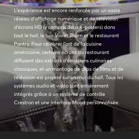
L’expérience est encore renforcée par un vaste
réseau d’affichage numérique et de télévision
d’écrans HD (y compris deux e-posters) dans
tout le hall, le bar Violet Thorn et le restaurant
Pantry. Pour célébrer l’art de la cuisine
américaine, certains écrans du restaurant
diffusent des extraits d’émissions culinaires
classiques, et un montage de clips de films et de
télévision est projeté sur un mur du hall. Tous les
systèmes audio et vidéo sont entièrement
intégrés grâce à un système de contrôle
Crestron et une interface Mood personnalisée.