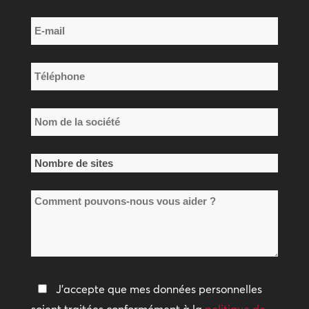
Nom
E-
de
mail
famille
*
Téléphone
*
Nom
de
la
Nombre
société
de
*
Comment
sites
pouvons-
*
nous
vous
aider
Politique
J'accepte que mes données personnelles
?
de