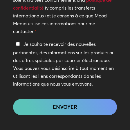
soient traitées conformément à la
politique de
confidentialité
confidentialité
(y compris les transferts
internationaux) et je consens à ce que Mood
*
Media utilise ces informations pour me
contacter.
*
Restez
Je souhaite recevoir des nouvelles
en
pertinentes, des informations sur les produits ou
contact
des offres spéciales par courrier électronique.
Vous pouvez vous désinscrire à tout moment en
utilisant les liens correspondants dans les
informations que nous vous envoyons.
CAPTCHA