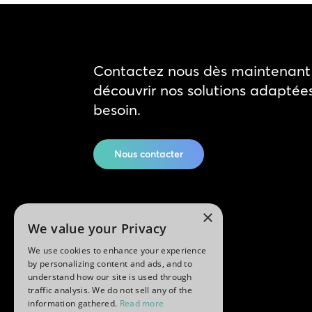
Contactez nous dès maintenant 
découvrir nos solutions adaptée
besoin.
Nous contacter
×
We value your Privacy
We use cookies to enhance your experience
by personalizing content and ads, and to
understand how our site is used through
traffic analysis. We do not sell any of the
information gathered.
Read more