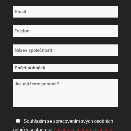
Příjmení
Email
*
Telefon
*
Název
společnosti
*
Počet
poboček
Jak
*
můžeme
pomoci?
Zásady
Souhlasím se zpracováním svých osobních
ochrany
údajů v souladu se
Zásadami ochrany osobních