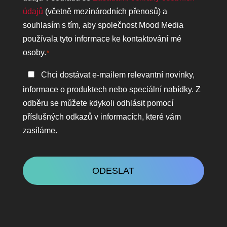
osobních
údajů
(včetně mezinárodních přenosů) a
údajů
souhlasím s tím, aby společnost Mood Media
*
používala tyto informace ke kontaktování mé
osoby.
*
Zůstaňte
Chci dostávat e-mailem relevantní novinky,
v
informace o produktech nebo speciální nabídky. Z
kontaktu
odběru se můžete kdykoli odhlásit pomocí
příslušných odkazů v informacích, které vám
zasíláme.
CAPTCHA