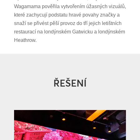
Wagamama pověřila vytvořením úžasných vizuálů,
které zachycují podstatu hravé povahy značky a
snaží se přivést pěší provoz do tří jejich letištních
restaurací na londýnském Gatwicku a londýnském
Heathrow.
ŘEŠENÍ