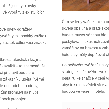
ať už jsou tyto prvky
ivě vybrány z existujících
Čím se tedy vaše značka odl
skvělá obsluha a přátelskost
kové prvky odrážely
budete muset sáhnout hlou
tvářely tak osobitý zážitek
poskytování luxusních záži
 zážitek odliší vaši značku
zaměřený na hravost a záb
hotelu by měly doplňovat ch
res a akustická krajina
Po pečlivém zvážení a s vy
 zákazníků – to znamená, že
strategii značkového zvuku, 
i připravit půdu pro
loajalitu ke značce v celé v
ch zákazníků udělají věrné
abyste se dozvěděli více a
cíle do hudební podoby,
hudbou ve vašem hotelu.
ostům promluví na hlubší
í pocit propojení.