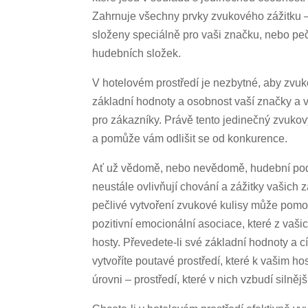
Zahrnuje všechny prvky zvukového zážitku – 
složeny speciálně pro vaši značku, nebo pečl
hudebních složek.
V hotelovém prostředí je nezbytné, aby zvu
základní hodnoty a osobnost vaší značky a vy
pro zákazníky. Právě tento jedinečný zvukový
a pomůže vám odlišit se od konkurence.
Ať už vědomě, nebo nevědomě, hudební podk
neustále ovlivňují chování a zážitky vašich
pečlivé vytvoření zvukové kulisy může pomoc
pozitivní emocionální asociace, které z vaši
hosty. Převedete-li své základní hodnoty a 
vytvoříte poutavé prostředí, které k vašim h
úrovni – prostředí, které v nich vzbudí silnějš