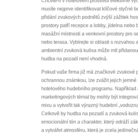
Chcete-li v hotelovém prostředí efektivně v
musíte nejprve identifikovat klíčové styčné b
přidání zvukových podnětů zvýší zážitek host
prostory patří recepce a lobby, jídelna nebo
masážní místnosti a venkovní prostory pro s
nebo terasa. Vybírejte si oblasti s rozvaho
ambientní zvuková kulisa může mít přidanou 
hudba na pozadí není vhodná.
Pokud vaše firma již má značkové zvukové p
ochrannou známkou, lze zvážit jejich jemné 
hotelového hudebního programu. Například 
marketingových témat by mohly být integro
mixu a vytvořit tak výrazný hudební „vodoznak
Celkově by hudba na pozadí a zvuková kuli
emocionální tón a charakter, který odráží zá
a vytvářet atmosféru, která je zcela jedinečn