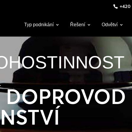
+420 
Typ podnikání
Řešení
Odvětví
OHOSTINNOST
Í DOPROVOD
NSTVÍ