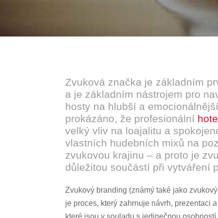
Zvuková značka je základním pr
a je základním nástrojem pro na
hosty na hlubší a emocionálnější
prokázáno, že profesionální
hot
velký vliv na loajalitu a spokoje
vlastních hudebních mixů na po
zvukovou krajinu – a proto je zv
důležitou součástí při vytváření 
Zvukový branding (známý také jako zvukový
je proces, který zahrnuje návrh, prezentaci 
které jsou v souladu s jedinečnou osobností v