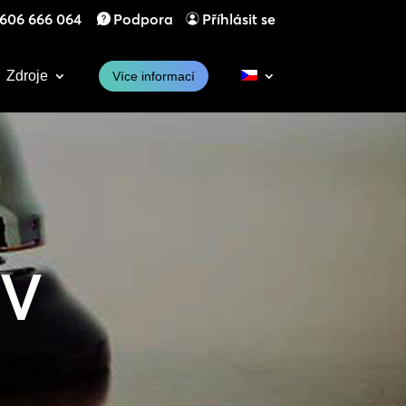
606 666 064
Podpora
Příhlásit se
Zdroje
Více informací
 V