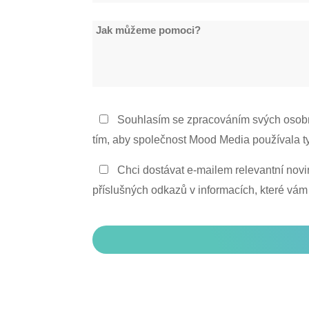
společnosti
Jak
*
můžeme
pomoci?
Zásady
Souhlasím se zpracováním svých osob
ochrany
tím, aby společnost Mood Media používala t
osobních
Zůstaňte
Chci dostávat e-mailem relevantní novi
údajů
v
příslušných odkazů v informacích, které vám
*
kontaktu
CAPTCHA