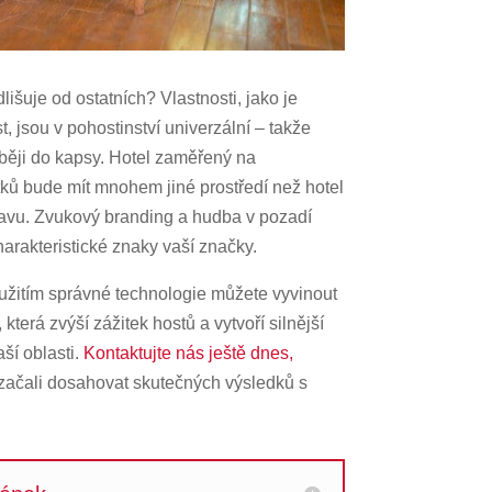
išuje od ostatních? Vlastnosti, jako je
, jsou v pohostinství univerzální – takže
běji do kapsy. Hotel zaměřený na
tků bude mít mnohem jiné prostředí než hotel
avu. Zvukový branding a hudba v pozadí
arakteristické znaky vaší značky.
užitím správné technologie můžete vyvinout
která zvýší zážitek hostů a vytvoří silnější
aší oblasti.
Kontaktujte nás ještě dnes,
 začali dosahovat skutečných výsledků s