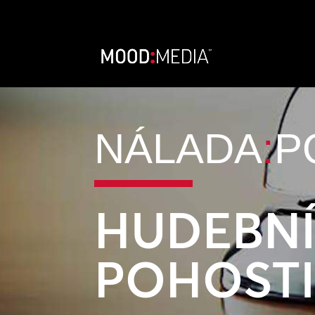
NÁLADA
:
P
HUDEBN
POHOSTI