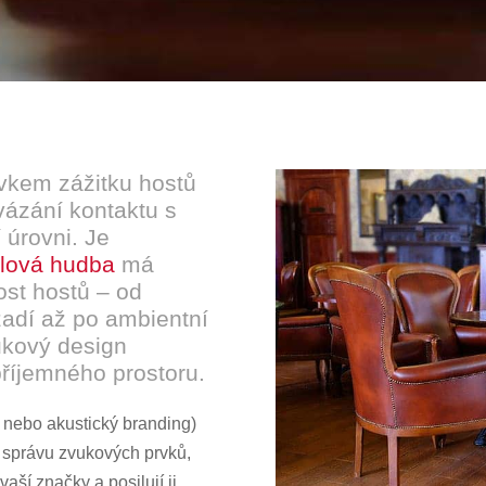
vkem zážitku hostů
vázání kontaktu s
 úrovni. Je
elová hudba
má
nost hostů – od
zadí až po ambientní
ukový design
příjemného prostoru.
 nebo akustický branding)
a správu zvukových prvků,
aší značky a posilují ji.