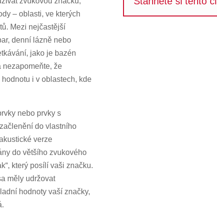
Stáhněte si tento č
yužívat zvukovou značku,
ody – oblasti, ve kterých
ů. Mezi nejčastější
 bar, denní lázně nebo
etkávání, jako je bazén
u a nezapomeňte, že
hodnotu i v oblastech, kde
rvky nebo prvky s
začlenění do vlastního
akustické verze
vány do většího zvukového
“, který posílí vaši značku.
sa měly udržovat
kladní hodnoty vaší značky,
á.