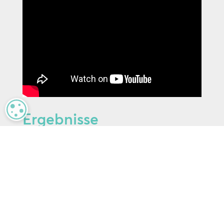
MANAGE PRIVACY
Ergebnisse
Die Kunden von heute wollen
eingebunden werden. Diese digital
geprägte Umgebung schafft einen
immersiven Raum, der den
Einzelhandel mit einer
technologiegestützten Umgebung
neu definiert, die leistungsfähiger ist