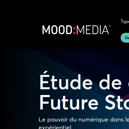
Typ
D
Étude de
Future St
Le pouvoir du numérique dans l
expérientiel