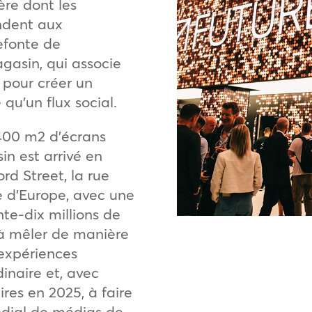
ère dont les
ndent aux
efonte de
agasin, qui associe
 pour créer un
u’un flux social.
400 m2 d’écrans
in est arrivé en
rd Street, la rue
 d’Europe, avec une
te-dix millions de
 à mêler de manière
 expériences
inaire et, avec
ires en 2025, à faire
ndial de médias de