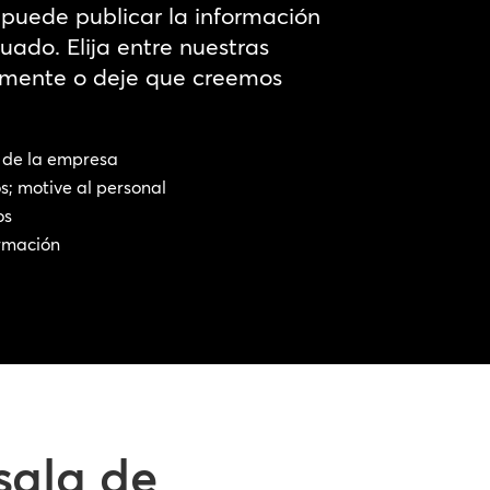
 puede publicar la información
do. Elija entre nuestras
almente o deje que creemos
y de la empresa
s; motive al personal
os
ormación
sala de