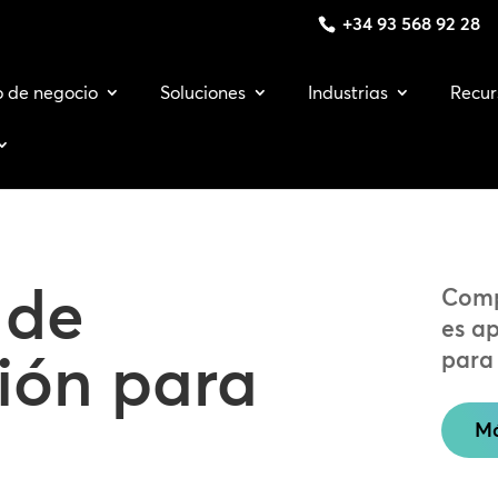
+34 93 568 92 28
o de negocio
Soluciones
Industrias
Recur
 de
Compr
es ap
ión para
para
Má