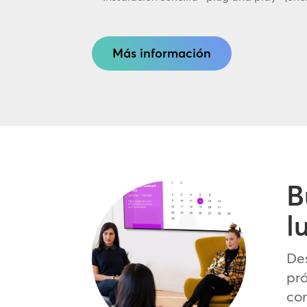
Más información
B
l
Des
prá
com