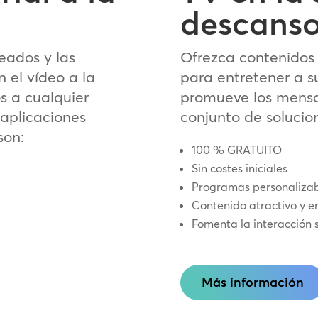
descans
eados y las
Ofrezca contenidos 
 el vídeo a la
para entretener a s
s a cualquier
promueve los mensaj
 aplicaciones
conjunto de soluci
son:
100 % GRATUITO
Sin costes iniciales
Programas personalizab
Contenido atractivo y en
Fomenta la interacción s
Más información