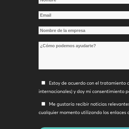
*
Nombre
Email
*
Nombre
de
¿Cómo
la
podemos
empresa
ayudarte?
*
Política
Estoy de acuerdo con el tratamiento 
de
internacionales) y doy mi consentimiento 
privacidad
Manténte
Me gustaría recibir noticias relevant
*
en
cualquier momento utilizando los enlaces 
contacto
CAPTCHA