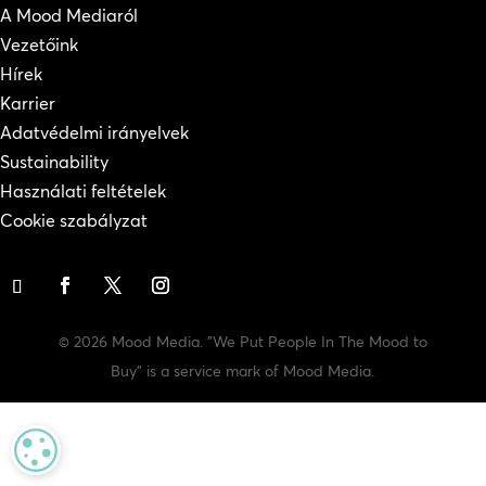
A Mood Mediaról
Vezetőink
Hírek
Karrier
Adatvédelmi irányelvek
Sustainability
Használati feltételek
Cookie szabályzat
© 2026 Mood Media. "We Put People In The Mood to
Buy" is a service mark of Mood Media.
MANAGE PRIVACY