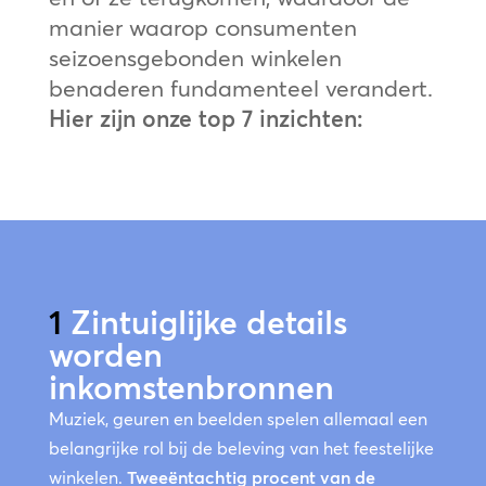
manier waarop consumenten
seizoensgebonden winkelen
benaderen fundamenteel verandert.
Hier zijn onze top 7 inzichten:
1
Zintuiglijke details
worden
inkomstenbronnen
Muziek, geuren en beelden spelen allemaal een
belangrijke rol bij de beleving van het feestelijke
winkelen.
Tweeëntachtig procent van de