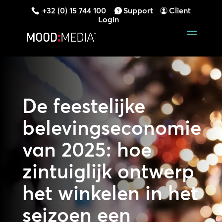
+32 (0) 15 744 100
Support
Client
Login
De feestelijke
belevingseconomie
van 2025: hoe
zintuiglijk ontwerp
het winkelen in het
seizoen een