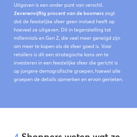
Uitgaven is een ander punt van verschil.
Zevenenvijftig procent van de boomers
zegt
dat de feestelijke sfeer geen invloed heeft op
hoeveel ze uitgeven. Dit in tegenstelling tot
millennials en Gen Z, die veel meer geneigd zijn
om meer te kopen als de sfeer goed is. Voor
retailers is dit een strategische kans om te
investeren in een feestelijke sfeer die gericht is
op jongere demografische groepen, hoewel alle
groepen de details opmerken en ervan genieten.
4
Shoppers weten wat ze