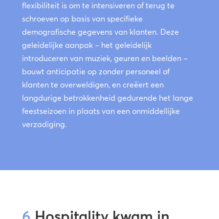
flexibiliteit is om te intensiveren of terug te
schroeven op basis van specifieke
demografische gegevens van klanten. Deze
geleidelijke aanpak – het geleidelijk
introduceren van muziek, geuren en beelden –
bouwt anticipatie op zonder personeel of
klanten te overweldigen, en creëert een
langdurige betrokkenheid gedurende het lange
feestseizoen in plaats van een onmiddellijke
verzadiging.
6
Hospitality kwam in