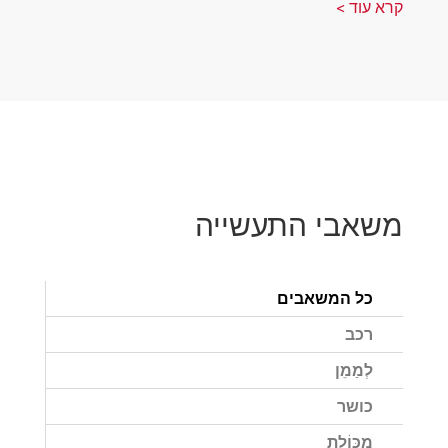
קרא עוד >
משאבי התעשייה
כל המשאבים
רכב
לְמַמֵן
כושר
מַכּוֹלֶת