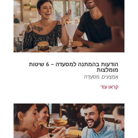
הודעות בהמתנה למסעדה – 6 שיטות
מומלצות
אֶמְצָעִים
,
מִסעָדָה
קראו עוד