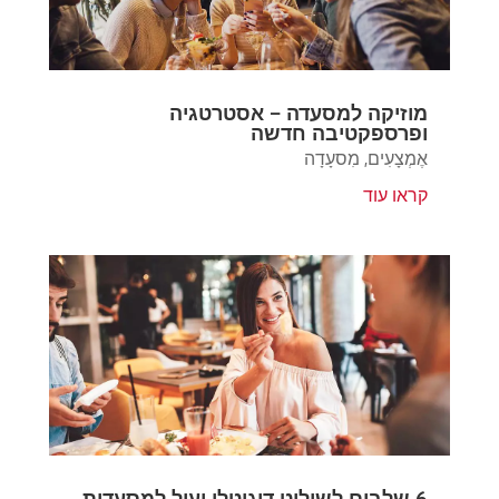
מוזיקה למסעדה – אסטרטגיה
ופרספקטיבה חדשה
אֶמְצָעִים
,
מִסעָדָה
קראו עוד
6 שלבים לשילוט דיגיטלי יעיל למסעדות