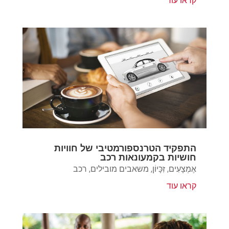
קראו עוד
התפקיד הטרנספורמטיבי של חוויות
חושיות בקמעונאות רכב
אֶמְצָעִים
,
זִכָּיוֹן
,
משאבים מובילים
,
רכב
קראו עוד