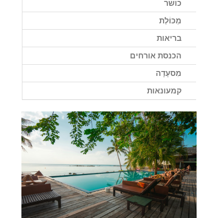
כושר
מַכּוֹלֶת
בריאות
הכנסת אורחים
מִסעָדָה
קמעונאות