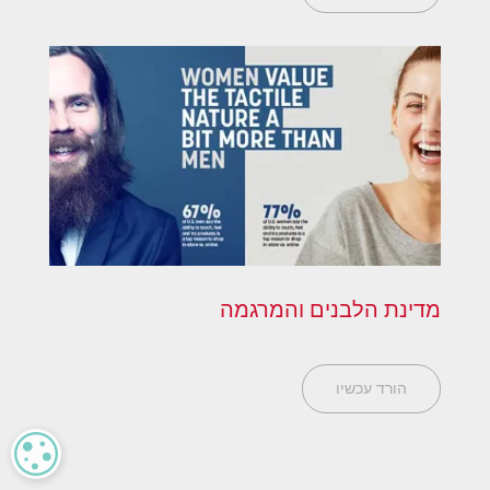
מדינת הלבנים והמרגמה
הורד עכשיו
CY