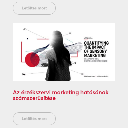
Letöltés most
Az érzékszervi marketing hatásának
számszerűsítése
Letöltés most