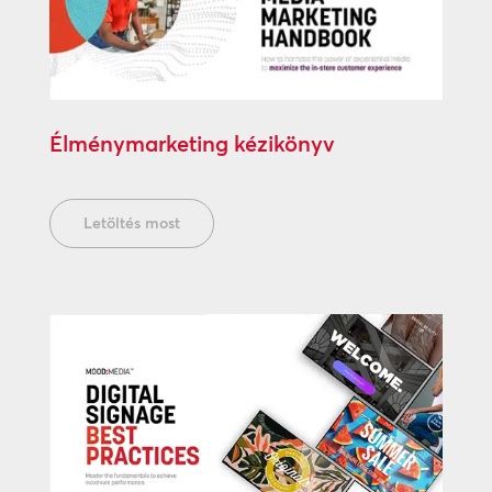
Élménymarketing kézikönyv
Letöltés most