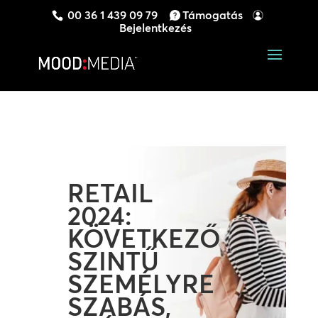
00 36 1 439 09 79
Támogatás
Bejelentkezés
RETAIL
2024:
KÖVETKEZŐ
SZINTŰ
SZEMÉLYRE
SZABÁS,