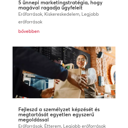
5 ünnepi marketingstratégia, hogy
magával ragadja ügyfeleit
Erőforrások
,
Kiskereskedelem
,
Legjobb
erőforrások
bővebben
Fejleszd a személyzet képzését és
megtartását egyetlen egyszerű
megoldással
Erőforrások
,
Étterem
,
Legjobb erőforrások