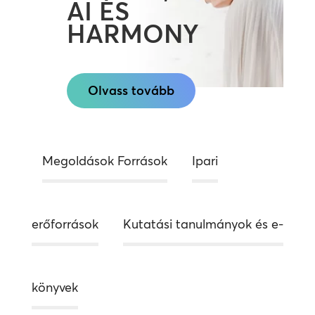
AI ÉS
HARMONY
Olvass tovább
Megoldások Források
Ipari
erőforrások
Kutatási tanulmányok és e-
könyvek