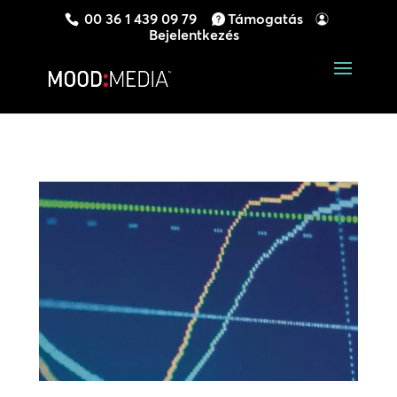
00 36 1 439 09 79
Támogatás
Bejelentkezés