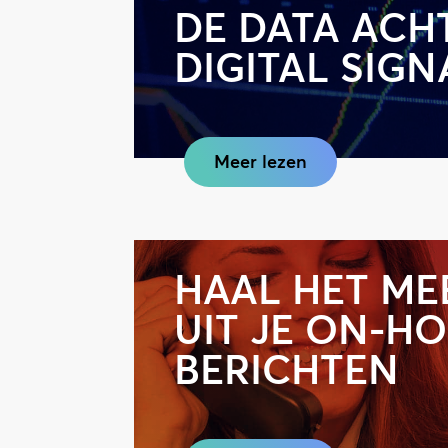
DE DATA ACH
DIGITAL SIG
Meer lezen
HAAL HET ME
UIT JE ON-H
BERICHTEN