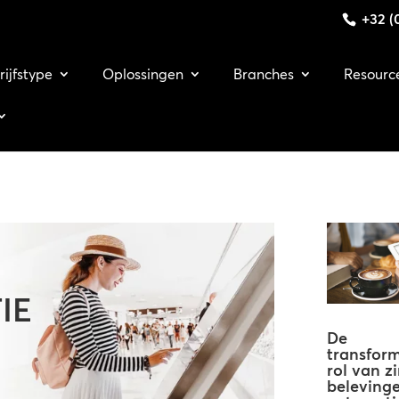
+32 (0
rijfstype
Oplossingen
Branches
Resourc
IE
De
transfor
rol van zi
belevinge