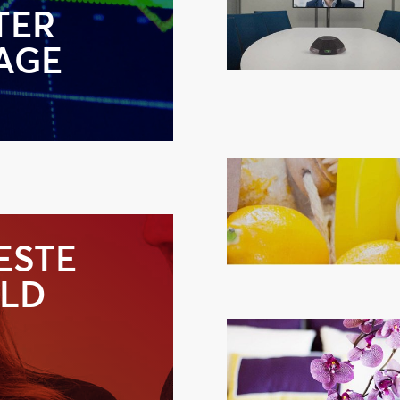
TER
NAGE
ESTE
OLD