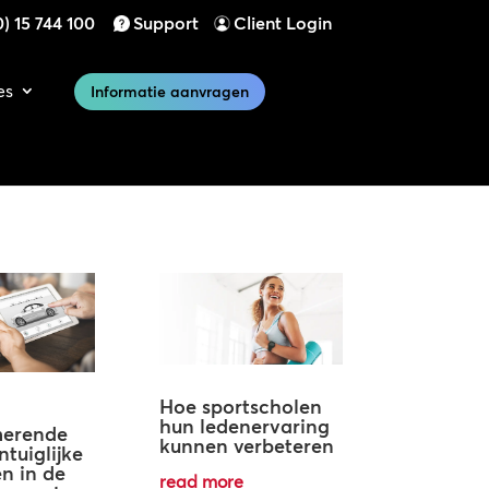
) 15 744 100
Support
Client Login
es
Informatie aanvragen
Hoe sportscholen
hun ledenervaring
merende
kunnen verbeteren
ntuiglijke
n in de
read more