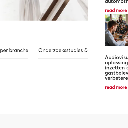
automoti
read more
 per branche
Onderzoeksstudies &
Audiovisu
oplossin
inzetten
gastbelev
verbeter
read more