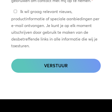
gebruiken om contact met mij op te nemen.
*
Blijf
Ik wil graag relevant nieuws,
in
productinformatie of speciale aanbiedingen per
contact
e-mail ontvangen. Je kunt je op elk moment
uitschrijven door gebruik te maken van de
desbetreffende links in alle informatie die wij je
toesturen.
CAPTCHA