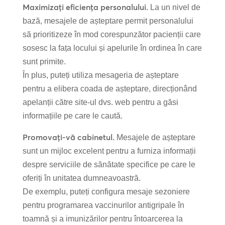
Maximizați eficiența personalului.
La un nivel de
bază, mesajele de așteptare permit personalului
să prioritizeze în mod corespunzător pacienții care
sosesc la fața locului și apelurile în ordinea în care
sunt primite.
În plus, puteți utiliza mesageria de așteptare
pentru a elibera coada de așteptare, direcționând
apelanții către site-ul dvs. web pentru a găsi
informațiile pe care le caută.
Promovați-vă cabinetul.
Mesajele de așteptare
sunt un mijloc excelent pentru a furniza informații
despre serviciile de sănătate specifice pe care le
oferiți în unitatea dumneavoastră.
De exemplu, puteți configura mesaje sezoniere
pentru programarea vaccinurilor antigripale în
toamnă și a imunizărilor pentru întoarcerea la