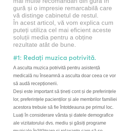
mai multe recomandări din gură în
gură și o impresie remarcabilă care
vă distinge cabinetul de restul.
În acest articol, vă vom explica cum
puteți utiliza cel mai eficient aceste
soluții media pentru a obține
rezultate atât de bune.
#1: Redați muzica potrivită.
A asculta muzica potrivită pentru asistență
medicală nu înseamnă a asculta doar ceea ce vor
să audă recepționerii.
Deși este important să țineți cont și de preferințele
lor, preferințele pacienților și ale membrilor familiei
acestora trebuie să fie întotdeauna pe primul loc.
Luați în considerare vârsta și datele demografice
ale vizitatorului dvs. mediu și găsiți programe
muzicale înălțătoare și relaxante care să se