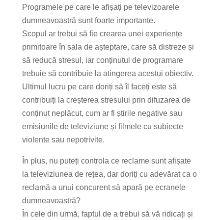
Programele pe care le afișați pe televizoarele
dumneavoastră sunt foarte importante.
Scopul ar trebui să fie crearea unei experiențe
primitoare în sala de așteptare, care să distreze și
să reducă stresul, iar conținutul de programare
trebuie să contribuie la atingerea acestui obiectiv.
Ultimul lucru pe care doriți să îl faceți este să
contribuiți la creșterea stresului prin difuzarea de
conținut neplăcut, cum ar fi știrile negative sau
emisiunile de televiziune și filmele cu subiecte
violente sau nepotrivite.
În plus, nu puteți controla ce reclame sunt afișate
la televiziunea de rețea, dar doriți cu adevărat ca o
reclamă a unui concurent să apară pe ecranele
dumneavoastră?
În cele din urmă, faptul de a trebui să vă ridicați și