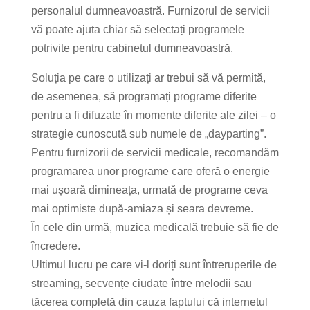
personalul dumneavoastră. Furnizorul de servicii
vă poate ajuta chiar să selectați programele
potrivite pentru cabinetul dumneavoastră.
Soluția pe care o utilizați ar trebui să vă permită,
de asemenea, să programați programe diferite
pentru a fi difuzate în momente diferite ale zilei – o
strategie cunoscută sub numele de „dayparting”.
Pentru furnizorii de servicii medicale, recomandăm
programarea unor programe care oferă o energie
mai ușoară dimineața, urmată de programe ceva
mai optimiste după-amiaza și seara devreme.
În cele din urmă, muzica medicală trebuie să fie de
încredere.
Ultimul lucru pe care vi-l doriți sunt întreruperile de
streaming, secvențe ciudate între melodii sau
tăcerea completă din cauza faptului că internetul