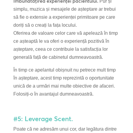
Îmbunătățirea experienței pacientului.
Pur și
simplu, muzica și mesajele de așteptare ar trebui
să fie o extensie a experienței primitoare pe care
doriți să o creați la fața locului.
Oferirea de valoare celor care vă apelează în timp
ce așteaptă le va oferi o experiență pozitivă în
așteptare, ceea ce contribuie la satisfacția lor
generală față de cabinetul dumneavoastră.
În timp ce apelantul obișnuit nu petrece mult timp
în așteptare, acest timp reprezintă o oportunitate
unică de a urmări mai multe obiective de afaceri.
Folosiți-o în avantajul dumneavoastră.
#5: Leverage Scent.
Poate că ne adresăm unui cor, dar legătura dintre