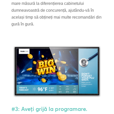
mare măsură la diferențierea cabinetului
dumneavoastră de concurență, ajutându-vă în
același timp să obțineți mai multe recomandări din
gură în gură.
#3: Aveți grijă la programare.