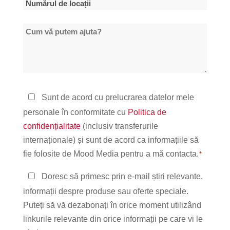
Numărul
de
Cum
locații
vă
*
putem
ajuta?
Politica
Sunt de acord cu prelucrarea datelor mele
de
personale în conformitate cu
Politica de
confidențialitate
confidențialitate
(inclusiv transferurile
*
internaționale) și sunt de acord ca informațiile să
fie folosite de Mood Media pentru a mă contacta.
*
Păstrați
Doresc să primesc prin e-mail știri relevante,
legătura
informații despre produse sau oferte speciale.
Puteți să vă dezabonați în orice moment utilizând
linkurile relevante din orice informații pe care vi le