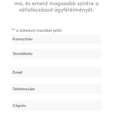
ma, és emeld magasabb szintre a
vállalkozásod ügyfélélményét.
"
" a kötelező mezőket jelöli
*
Név
*
Keresztnév
Vezetéknév
Email
*
Telefonszám
*
Cégnév
*