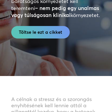
barátságos környezetet kell
teremteni
– nem pedig egy unalmas
vagy túlságosan klinikai
környezetet.
Töltse le ezt a cikket
A célnak a stressz és a szorongás
enyhítésének kell lennie attól a
pillanattól kezdve, hogy a betegek