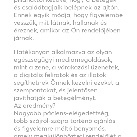
és családtagjaik belépnek az ajtón.
Ennek egyik módja, hogy figyelembe
vesszük, mit látnak, hallanak és
éreznek, amikor az Ön rendelőjében
járnak.
Hatékonyan alkalmazva az olyan
egészségügyi médiamegoldások,
mint a zene, a várakozási üzenetek,
a digitális feliratok és az illatok
segíthetnek Önnek kezelni ezeket a
szempontokat, és jelentősen
javíthatják a betegélményt.
Az eredmény?
Nagyobb páciens-elégedettség,
több szájról-szájra történő ajánlás
és figyelemre méltó benyomás,
amely megkülönbözteti rendelőjét a