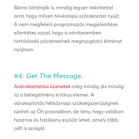
Bármi történjék is, mindig legyen tekintettel
arra, hogy milyen tévéalapú szórakozást nyújt.
A nem megfelelő programozás megjelenítése
ellentétes azzal, hogy a váróteremben
tartózkodó pácienseinek megnyugtató élményt
nyújtson.
#4: Get The Message.
A
várakoztatási üzenetek
még mindig (és mindig
is) a betegélmény kritikus elemei. A
várakoztatás hétköznapi szükségszerűségnek
tűnhet az Ön praxisában, de tény, hogy valóban
hasznos és hatékony eszköz lehet, amely több
célt is szolgál: