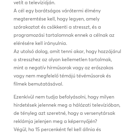
vetít a televízióján.
A cél egy barátságos várótermi élmény
megteremtése kell, hogy legyen, amely
szórakoztat és csökkenti a stresszt, és a
programozási tartalomnak ennek a célnak az
elérésére kell irányulnia.
Az utolsó dolog, amit tenni akar, hogy hozzájárul
a stresszhez az olyan kellemetlen tartalmak,
mint a negatív hírműsorok vagy az erőszakos
vagy nem megfelelő témájú tévéműsorok és
filmek bemutatásával.
Ezenkívül nem tudja befolyásolni, hogy milyen
hirdetések jelennek meg a hálózati televízióban,
de tényleg azt szeretné, hogy a versenytársak
reklámja jelenjen meg a képernyőjén?
Végül, ha 15 percenként fel kell állnia és