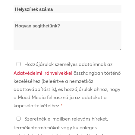
Helyszínek
száma
Hogyan
*
segíthetünk?
Adatvédelmi
Hozzájárulok személyes adataimnak az
irányelvek
Adatvédelmi irányelvekkel
összhangban történő
kezeléséhez (beleértve a nemzetközi
*
adattovábbítást is), és hozzájárulok ahhoz, hogy
a Mood Media felhasználja az adatokat a
kapcsolatfelvételhez.
*
Tartsa
Szeretnék e-mailben releváns híreket,
a
termékinformációkat vagy különleges
kapcsolatot