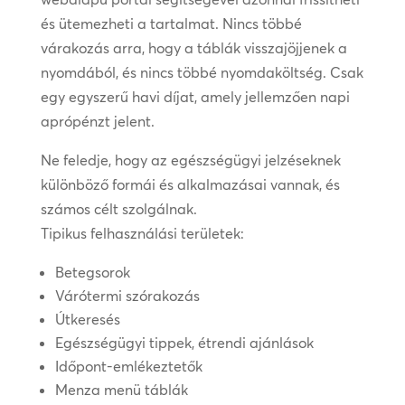
és ütemezheti a tartalmat. Nincs többé
várakozás arra, hogy a táblák visszajöjjenek a
nyomdából, és nincs többé nyomdaköltség. Csak
egy egyszerű havi díjat, amely jellemzően napi
aprópénzt jelent.
Ne feledje, hogy az egészségügyi jelzéseknek
különböző formái és alkalmazásai vannak, és
számos célt szolgálnak.
Tipikus felhasználási területek:
Betegsorok
Várótermi szórakozás
Útkeresés
Egészségügyi tippek, étrendi ajánlások
Időpont-emlékeztetők
Menza menü táblák