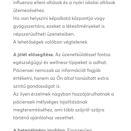
influenza elleni oltások és a nyári iskolai oltások
ütemezéséhez.
Ha van helyszíni képalkotó központja vagy
gyógyszertára, ezeket a létesítményeket is
népszerűsítheti üzeneteiben.
A lehetőségek valóban végtelenek.
A jólét elősegítése.
Az üzenetküldéssel fontos
egészségügyi és wellness-tippeket is adhat.
Páciensei nemcsak az információt fogják
értékelni, hanem az Ön által tanúsított extra
szintű gondosságot is.
Az ilyen érzelmek nagyban hozzájárulhatnak a
páciensek mélységes lojalitásának
megteremtéséhez, ami több szájról-szájra
történő ajánláshoz vezethet.
A betegélmény javítása.
Egyszerűen