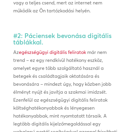
vagy a teljes csend, mert az internet nem
működik az Ön tartózkodási helyén.
#2: Páciensek bevonása digitális
táblákkal.
Az
egészségügyi digitális feliratok
már nem
trend – ez egy rendkívül hatékony eszköz,
amelyet egyre több szolgáltató használ a
betegek és családtagjaik oktatására és
bevonására – mindezt úgy, hogy közben jobb
élményt nyújt és javítja a szakmai imidzsét.
Ezenfelül az egészségügyi digitális feliratok
költséghatékonyabbak és lényegesen
hatékonyabbak, mint nyomtatott társaik. A
legtöbb digitális kijelzőmegoldással egy
webalapú portál segítségével azonnal frissítheti