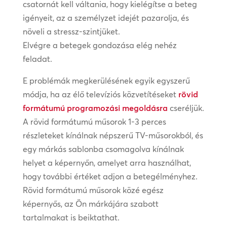
csatornát kell váltania, hogy kielégítse a beteg
igényeit, az a személyzet idejét pazarolja, és
növeli a stressz-szintjüket.
Elvégre a betegek gondozása elég nehéz
feladat.
E problémák megkerülésének egyik egyszerű
módja, ha az élő televíziós közvetítéseket
rövid
formátumú programozási megoldásra
cseréljük.
A rövid formátumú műsorok 1-3 perces
részleteket kínálnak népszerű TV-műsorokból, és
egy márkás sablonba csomagolva kínálnak
helyet a képernyőn, amelyet arra használhat,
hogy további értéket adjon a betegélményhez.
Rövid formátumú műsorok közé egész
képernyős, az Ön márkájára szabott
tartalmakat is beiktathat.