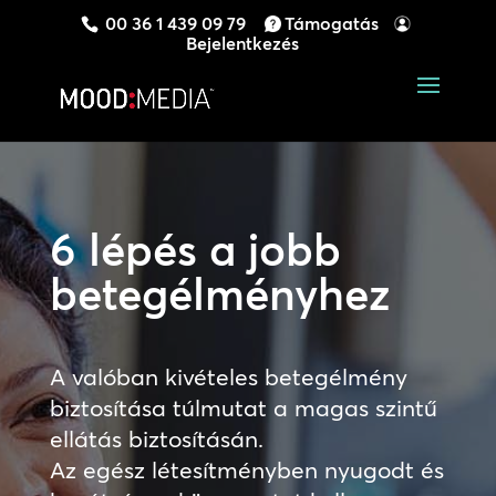
00 36 1 439 09 79
Támogatás
Bejelentkezés
6 lépés a
jobb
betegélményhez
A valóban kivételes betegélmény
biztosítása túlmutat a magas szintű
ellátás biztosításán.
Az egész
létesítményben
nyugodt és