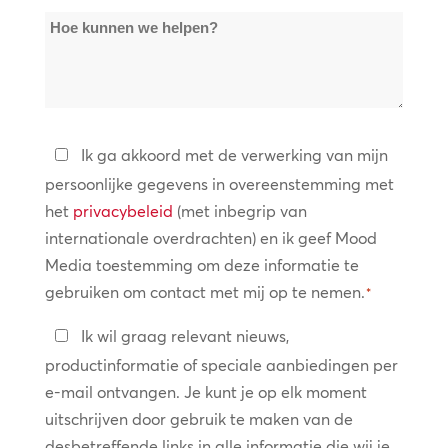
Hoe
*
kunnen
we
helpen?
Privacybeleid
Ik ga akkoord met de verwerking van mijn
persoonlijke gegevens in overeenstemming met
*
het
privacybeleid
(met inbegrip van
internationale overdrachten) en ik geef Mood
Media toestemming om deze informatie te
gebruiken om contact met mij op te nemen.
*
Blijf
Ik wil graag relevant nieuws,
in
productinformatie of speciale aanbiedingen per
contact
e-mail ontvangen. Je kunt je op elk moment
uitschrijven door gebruik te maken van de
desbetreffende links in alle informatie die wij je