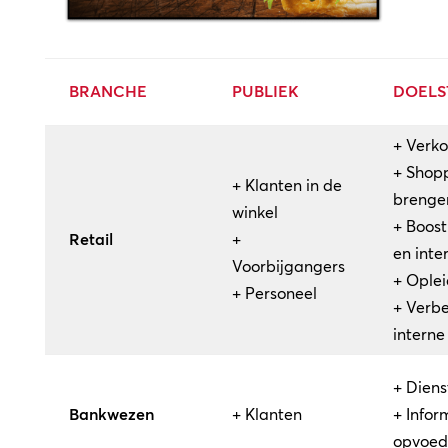
BRANCHE
PUBLIEK
DOELS
+ Verko
+ Shopp
+ Klanten in de
brenge
winkel
+ Boost
Retail
+
en inte
Voorbijgangers
+ Ople
+ Personeel
+ Verb
intern
+ Dien
Bankwezen
+ Klanten
+ Infor
opvoed