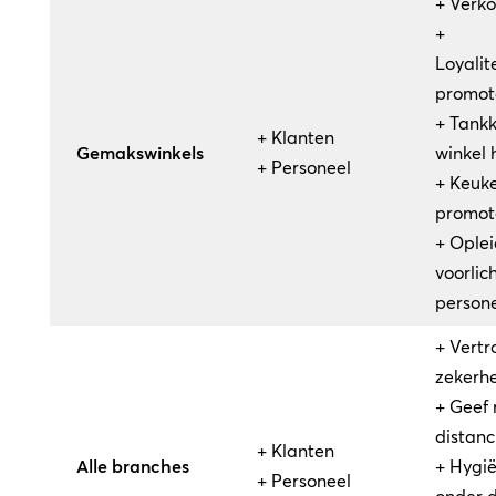
+ Verko
+
Loyali
promot
+ Tankk
+ Klanten
Gemakswinkels
winkel 
+ Personeel
+ Keuke
promot
+ Oplei
voorlic
person
+ Vert
zekerh
+ Geef r
distanc
+ Klanten
Alle branches
+ Hygië
+ Personeel
onder 