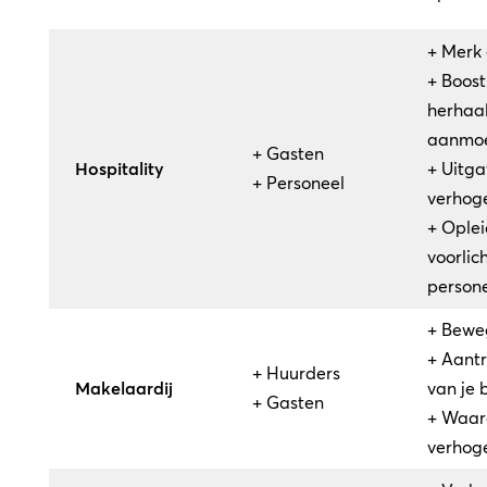
+ Merk
+ Boost
herhaa
aanmo
+ Gasten
Hospitality
+ Uitg
+ Personeel
verhog
+ Oplei
voorlic
person
+ Bewe
+ Aantr
+ Huurders
Makelaardij
van je 
+ Gasten
+ Waard
verhog