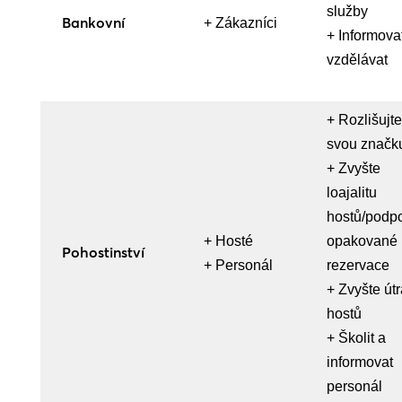
služby
Bankovní
+ Zákazníci
+ Informova
vzdělávat
+ Rozlišujte
svou značk
+ Zvyšte
loajalitu
hostů/podpo
+ Hosté
opakované
Pohostinství
+ Personál
rezervace
+ Zvyšte útr
hostů
+ Školit a
informovat
personál