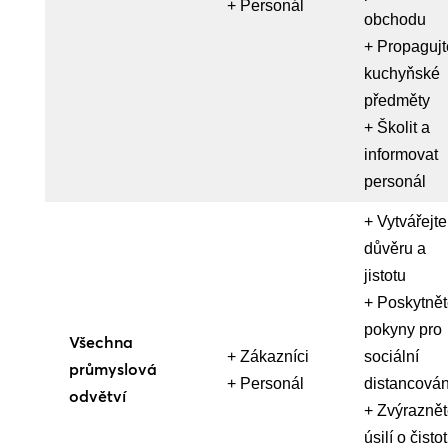
+ Personál
obchodu
+ Propagujt
kuchyňské
předměty
+ Školit a
informovat
personál
+ Vytvářejte
důvěru a
jistotu
+ Poskytně
pokyny pro
Všechna
+ Zákazníci
sociální
průmyslová
+ Personál
distancován
odvětví
+ Zvýrazně
úsilí o čisto