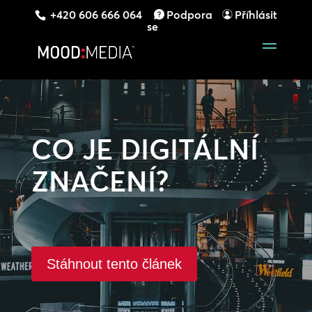
+420 606 666 064
Podpora
Příhlásit
se
CO JE DIGITÁLNÍ
ZNAČENÍ?
Stáhnout tento článek