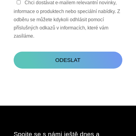
Zůstaňte
Chci dostávat e-mailem relevantní novinky,
v
informace o produktech nebo speciální nabídky. Z
kontaktu
odběru se můžete kdykoli odhlásit pomocí
příslušných odkazů v informacích, které vám
zasíláme.
CAPTCHA
Spojte se s námi ještě dnes a