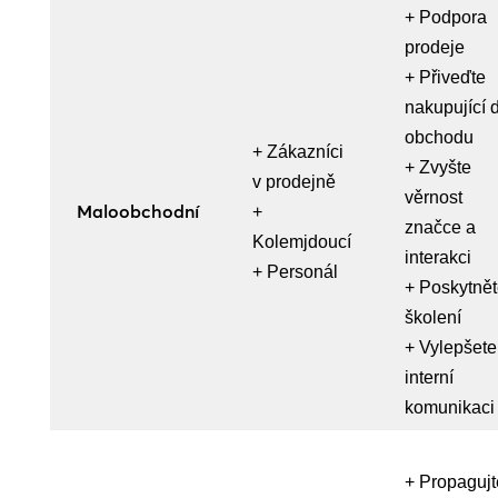
+ Podpora
prodeje
+ Přiveďte
nakupující 
obchodu
+ Zákazníci
+ Zvyšte
v prodejně
věrnost
Maloobchodní
+
značce a
Kolemjdoucí
interakci
+ Personál
+ Poskytně
školení
+ Vylepšete
interní
komunikaci
+ Propagujt