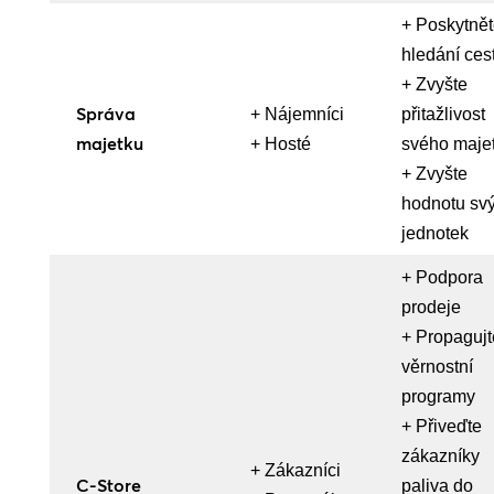
+ Poskytně
hledání ces
+ Zvyšte
Správa
+ Nájemníci
přitažlivost
majetku
+ Hosté
svého maje
+ Zvyšte
hodnotu sv
jednotek
+ Podpora
prodeje
+ Propagujt
věrnostní
programy
+ Přiveďte
zákazníky
+ Zákazníci
C-Store
paliva do