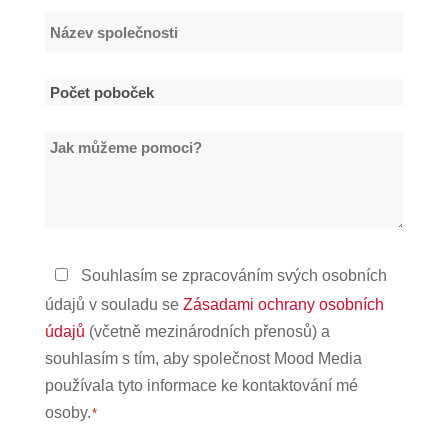
Název
společnosti
*
Počet
poboček
Jak
*
můžeme
pomoci?
Zásady
Souhlasím se zpracováním svých osobních
ochrany
údajů v souladu se
Zásadami ochrany osobních
osobních
údajů
(včetně mezinárodních přenosů) a
údajů
souhlasím s tím, aby společnost Mood Media
*
používala tyto informace ke kontaktování mé
osoby.
*