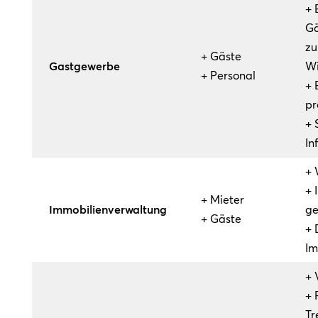
+ 
Gä
zu
+ Gäste
Gastgewerbe
Wi
+ Personal
+ 
pr
+ 
In
+ 
+ 
+ Mieter
Immobilienverwaltung
ge
+ Gäste
+ 
Im
+ 
+ 
T