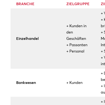
BRANCHE
ZIELGRUPPE
ZI
+ 
+ 
+ Kunden in
br
den
+ 
Einzelhandel
Geschäften
Ma
+ Passanten
In
+ Personal
+ 
+ 
in
+ 
b
Bankwesen
+ Kunden
+ 
au
+ 