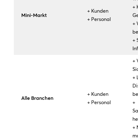
+ 
+ Kunden
Mini-Markt
Ge
+ Personal
+ 
b
+ 
In
+ 
Si
+ 
Di
+ Kunden
be
Alle Branchen
+ Personal
+
Sa
he
+ 
mo