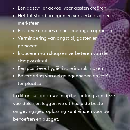
Een gastvrijer gevoel voor gasten creëren
Het tot stand brengen en versterken van een
merksfeer
Positieve emoties en herinneringen oproepen
Vermindering van angst bij gasten en
personeel
Induceren van slaap en verbeteren van de
slaapkwaliteit
Een positieve, hygiënische indruk maken
Bevordering van eetgelegenheden en cafés
ter plaatse
In dit artikel gaan we in op het belang van deze
voordelen en leggen we uit hoe u de beste
omgevingsgeuroplossing kunt vinden voor uw
behoeften en budget.