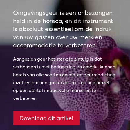
Omgevingsgeur is een onbezongen
held in de horeca, en dit instrument
is absoluut essentieel om de indruk
van uw gasten over uw merk en
accommodatie te verbeteren.
Aangezien geur het sterkste zintuig is dat
verbonden is met herinnering en emotie, kunnen
hotels van alle soorten en maten geurmarketing
inzetten om hun gastervaring – en hun omzet –
op een aantal impactvolle manieren te
verbeteren:
Download dit artikel