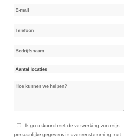
Achternaam
E-
mail
*
Telefoon
*
Bedrijfsnaam
*
Aantal
locaties
Hoe
*
kunnen
we
helpen?
Privacybeleid
Ik ga akkoord met de verwerking van mijn
persoonlijke gegevens in overeenstemming met
*