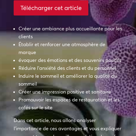
Télécharger cet article
Créer une ambiance plus accueillante pour les
clients
Établir et renforcer une atmosphère de
marque
évoquer des émotions et des souvenirs positifs
Réduire l’anxiété des clients et du personnel
Induire le sommeil et améliorer la qualité du
sommeil
Créer une impression positive et sanitaire
Promouvoir les espaces de restauration et les
cafés sur le site
Dans cet article, nous allons analyser
l’importance de ces avantages et vous expliquer