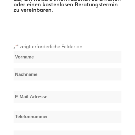
oder einen kostenlosen Beratungstermin
zu vereinbaren.
„
“ zeigt erforderliche Felder an
*
Name
*
Vorname
Nachname
E-
Mail-
Adresse
Telefonnummer
*
*
Firmenname