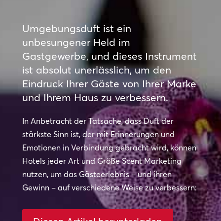
Umgebungsduft ist ein
unbesungener Held im
Gastgewerbe, und dieses Instrument
ist absolut unerlässlich, um den
Eindruck Ihrer Gäste von Ihrer Marke
und Ihrem Haus zu verbessern.
In Anbetracht der Tatsache, dass Duft der
stärkste Sinn ist, der mit Erinnerungen und
Emotionen in Verbindung gebracht wird, können
Hotels jeder Art und Größe Scent Marketing
nutzen, um das Gästeerlebnis – und ihren
Gewinn – auf verschiedene Weise zu verbessern: