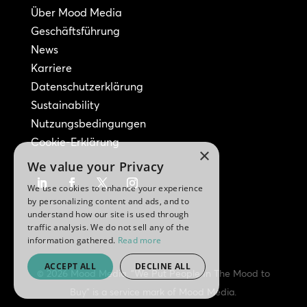
Über Mood Media
Geschäftsführung
News
Karriere
Datenschutzerklärung
Sustainability
Nutzungsbedingungen
Cookie-Erklärung
×
We value your Privacy
We use cookies to enhance your experience
by personalizing content and ads, and to
understand how our site is used through
traffic analysis. We do not sell any of the
information gathered.
Read more
ACCEPT ALL
DECLINE ALL
© 2026 Mood Media. "We Put People In The Mood to
Buy" is a service mark of Mood Media.