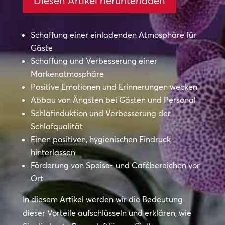
Diesen Artikel herunterladen
Schaffung einer einladenden Atmosphäre für
Gäste
Schaffung und Verbesserung einer
Markenatmosphäre
Positive Emotionen und Erinnerungen wecken
Abbau von Ängsten bei Gästen und Personal
Schlafinduktion und Verbesserung der
Schlafqualität
Einen positiven, hygienischen Eindruck
hinterlassen
Förderung von Speise- und Cafébereichen vor
Ort
In diesem Artikel werden wir die Bedeutung
dieser Vorteile aufschlüsseln und erklären, wie