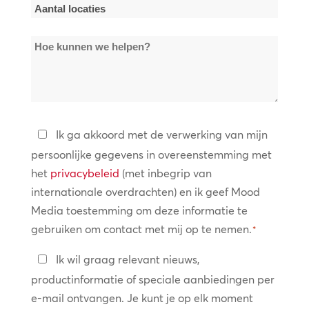
Aantal
locaties
Hoe
*
kunnen
we
helpen?
Privacybeleid
Ik ga akkoord met de verwerking van mijn
persoonlijke gegevens in overeenstemming met
*
het
privacybeleid
(met inbegrip van
internationale overdrachten) en ik geef Mood
Media toestemming om deze informatie te
gebruiken om contact met mij op te nemen.
*
Blijf
Ik wil graag relevant nieuws,
in
productinformatie of speciale aanbiedingen per
contact
e-mail ontvangen. Je kunt je op elk moment