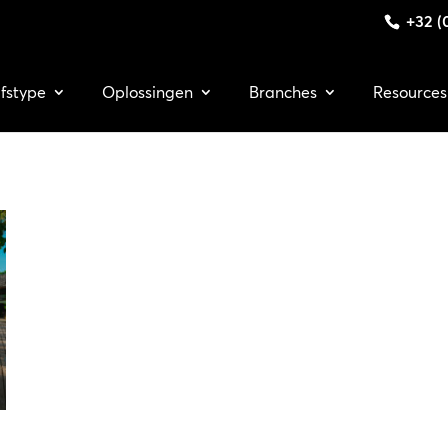
+32 (0
jfstype
Oplossingen
Branches
Resources