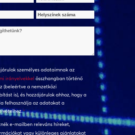
*
Helyszínek
száma
*
k?
mi
járulok személyes adataimnak az
i irányelvekkel
összhangban történő
z (beleértve a nemzetközi
tást is), és hozzájárulok ahhoz, hogy a
 felhasználja az adatokat a
elvételhez.
*
nék e-mailben releváns híreket,
rmációkat vagy különleges ajánlatokat