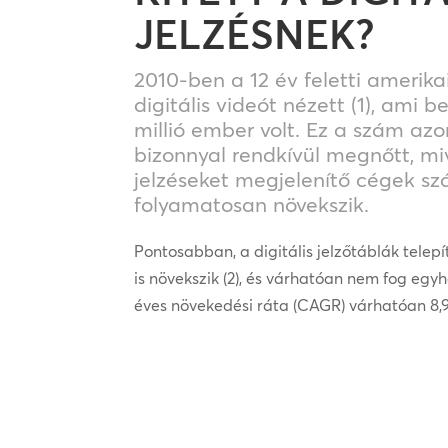
JELZÉSNEK?
2010-ben a 12 év feletti ameri
digitális videót nézett (1), ami b
millió ember volt. Ez a szám a
bizonnyal rendkívül megnőtt, miv
jelzéseket megjelenítő cégek sz
folyamatosan növekszik.
Pontosabban, a digitális jelzőtáblák tele
is növekszik (2), és várhatóan nem fog egyh
éves növekedési ráta (CAGR) várhatóan 8,