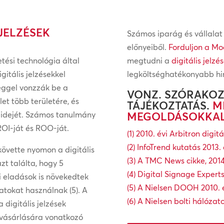
 JELZÉSEK
Számos iparág és vállalat 
előnyeiből.
Forduljon a M
etési technológia által
megtudni a
digitális jelzé
gitális jelzésekkel
legköltséghatékonyabb hi
éggel vonzzák be a
VONZ. SZÓRAKOZT
let több területére, és
TÁJÉKOZTATÁS.
M
t idejét. Számos tanulmány
MEGOLDÁSOKKAL
 ROI-ját és ROO-ját.
(1) 2010. évi Arbitron digi
(2) InfoTrend kutatás 2013
követte nyomon a digitális
(3) A TMC News cikke, 201
zt találta, hogy 5
(4) Digital Signage Expert
 eladások is növekedtek
(5) A Nielsen DOOH 2010.
atokat használnak (5). A
(6) A Nielsen bolti hálózat
 digitális jelzések
gvásárlására vonatkozó