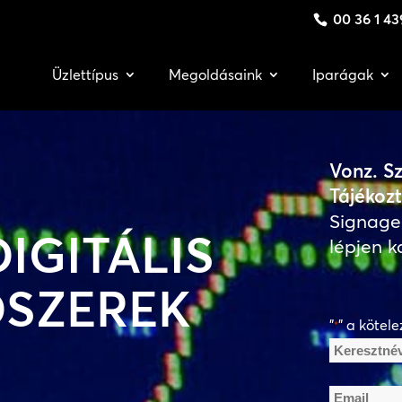
00 36 1 43
Üzlettípus
Megoldásaink
Iparágak
Vonz. Sz
Tájékozt
Signage
IGITÁLIS
lépjen k
DSZEREK
"
" a kötele
*
Név
*
Keresztnév
Email