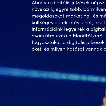
Ahogy a digitális jelzések néps
növekszik, egyre több, bármilyen 
megoldásokat marketing- és má
költséges befektetés lehet, ezé
információink legyenek a digitál
gyors útmutató a Moodtól arról,
fogyasztókat a digitális jelzések
őket, és milyen hatásai vannak az