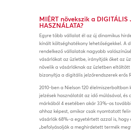
MIÉRT növekszik a DIGITÁLIS
HASZNÁLATA?
Egyre több vállalat él az új dinamikus hird
kínált költséghatékony lehetőségekkel. A di
rendelkező vállalatok nagyobb valószínűs
vásárlókat az üzletbe, irányítják őket az üz
növelik a vásárlóknak az üzletben eltöltöt
bizonyítja a digitális jelzőrendszerek erős
2010-ben a Nielson 120 élelmiszerboltban 
jelzések használatát az idő múlásával, és a
márkából 4 esetében akár 33%-os további
ahhoz képest, amikor csak nyomtatott felir
vásárlók 68%-a egyetértett azzal is, hogy a
„befolyásolják a meghirdetett termék me