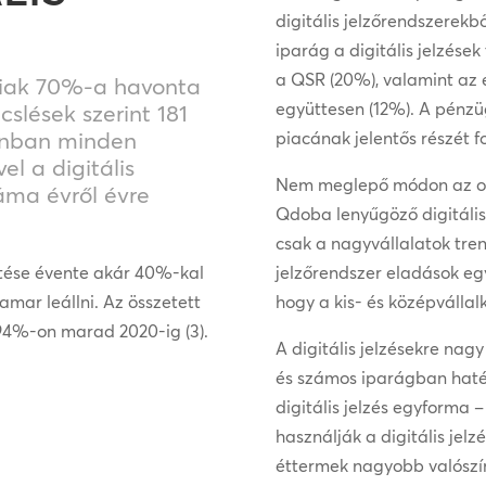
digitális jelzőrendszerekb
iparág a digitális jelzések
a QSR (20%), valamint az e
kaiak 70%-a havonta
együttesen (12%). A pénzüg
ecslések szerint 181
zonban minden
piacának jelentős részét fog
el a digitális
Nem meglepő módon az olya
áma évről évre
Qdoba lenyűgöző digitális
csak a nagyvállalatok tren
pítése évente akár 40%-kal
jelzőrendszer eladások egy
amar leállni. Az összetett
hogy a kis- és középvállal
94%-on marad 2020-ig (3).
A digitális jelzésekre nagy
és számos iparágban hat
digitális jelzés egyforma
használják a digitális jelz
éttermek nagyobb valószí