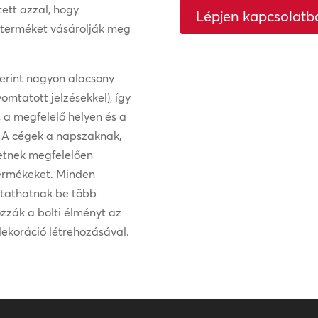
ett azzal, hogy
Lépjen kapcsolatb
t terméket vásárolják meg
szerint nagyon alacsony
omtatott jelzésekkel), így
, a megfelelő helyen és a
. A cégek a napszaknak,
letnek megfelelően
ermékeket. Minden
utathatnak be több
zzák a bolti élményt az
ekoráció létrehozásával.