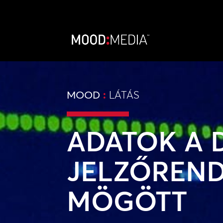
MOOD
:
LÁTÁS
ADATOK A D
JELZŐREN
MÖGÖTT