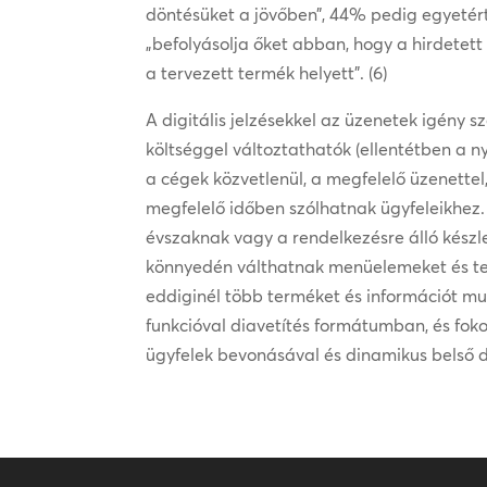
döntésüket a jövőben”, 44% pedig egyetért
„befolyásolja őket abban, hogy a hirdetet
a tervezett termék helyett”. (6)
A digitális jelzésekkel az üzenetek igény 
költséggel változtathatók (ellentétben a ny
a cégek közvetlenül, a megfelelő üzenettel
megfelelő időben szólhatnak ügyfeleikhez
évszaknak vagy a rendelkezésre álló kész
könnyedén válthatnak menüelemeket és t
eddiginél több terméket és információt m
funkcióval diavetítés formátumban, és foko
ügyfelek bevonásával és dinamikus belső d