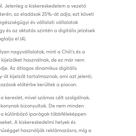
ől. Jelenleg a kiskereskedelem a vezető
 terén, az eladások 25%-át adja, ezt követi
gészségügyi és vállalati vállalatok
y és az oktatás szintén a digitális jelzések
lalja el (4).
n nagyvállalatok, mint a Chili’s és a
 kijelzőket használnak, de ez már nem
dje. Az átlagos dinamikus digitális
-öt kijelzőt tartalmaznak, ami azt jelenti,
kozások előtérbe kerültek a piacon.
 a kereslet, mivel számos célt szolgálnak,
ékonynak bizonyultak. De nem minden
 – a különböző iparágak többféleképpen
éseket. A kiskereskedelmi helyek és
nűséggel használják reklámozásra, míg a