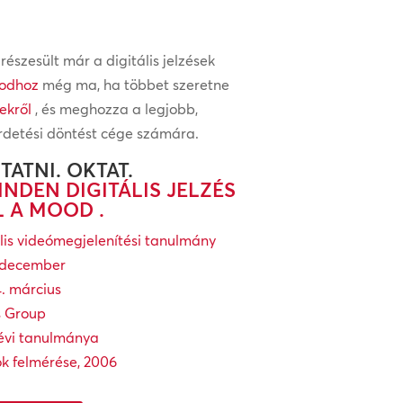
részesült már a digitális jelzések
oodhoz
még ma, ha többet szeretne
sekről
, és meghozza a legjobb,
rdetési döntést cége számára.
ATNI. OKTAT.
INDEN DIGITÁLIS JELZÉS
 A MOOD .
tális videómegjelenítési tanulmány
. december
4. március
s Group
 évi tanulmánya
ok felmérése, 2006