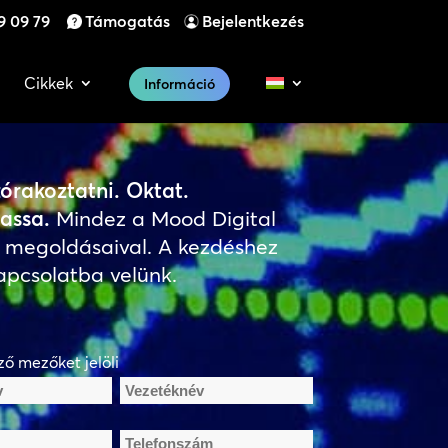
9 09 79
Támogatás
Bejelentkezés
Cikkek
Információ
órakoztatni. Oktat.
assa.
Mindez a Mood Digital
 megoldásaival. A kezdéshez
apcsolatba velünk.
ző mezőket jelöli
Vezetéknév
Telefonszám