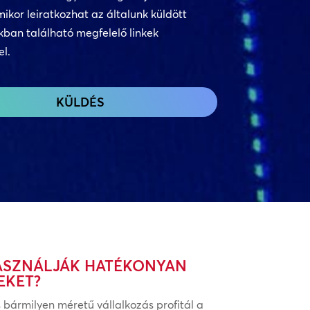
t
ikor leiratkozhat az általunk küldött
kban található megfelelő linkek
el.
ASZNÁLJÁK HATÉKONYAN
EKET?
 bármilyen méretű vállalkozás profitál a