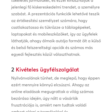
tökéletes járművüket, és ezzel kihasználják a
jelenlegi fő kiskereskedelmi trendet, a személyre
szabást. A prezentációs funkciók lehetővé teszik
az értékesítési személyzet számára, hogy
csatlakoztassa és tükrözze a táblagépeket,
laptopokat és mobileszközöket, így az ügyfelek
láthatják, ahogy álmaik autója formát ölt a külső
és belső felszereltségi opciók és számos más
egyedi fejlesztés közül választhatnak.
2
Kivételes ügyfélszolgálat
Nyilvánvalónak tűnhet, de meglepő, hogy éppen
ezért mennyire könnyű elcsúszni. Ahogy az
online eladások megugrottak a világ számos
bezárása idején, úgy nőtt a vásárlók
frusztrációja is, amiért nem tudtak valódi
embert elérni a termékekkel és