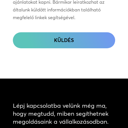
kapcsolatot
ajánlatokat kapni. Bármikor leiratkozhat az
általunk küldött információkban található
megfelelő linkek segítségével.
CAPTCHA
Lépj kapcsolatba velünk még ma,
hogy megtudd, miben segíthetnek
megoldásaink a vállalkozásodban.