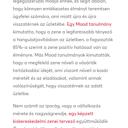
legegyszerűbb módja ennek, és segít abban,
hogy könnyen emlékezetes élményt teremtsen
ügyfelei számára, ami miatt újra és újra
visszatérnek az üzletébe.
Egy Mood tanulmány
kimutatta, hogy a zene a legfontosabb tényező
a hangulatjavításban az üzletben, a fogyasztók
85%-a szerint a zene pozitív hatással van az
élményre. Más Mood tanulmányok kimutatták,
hogy a megfelelő zene növeli a vásárlók
tartózkodási idejét, ami viszont növeli a kosár
méretét és az eladásokat, valamint annak
valószínűségét, hogy visszatérnek az adott
üzletbe.
Nem számít az iparág, vagy a vállalkozás
mérete és nagyságrendje,
egy képzett
kiskereskedelmi zenei tervező
együttműködik