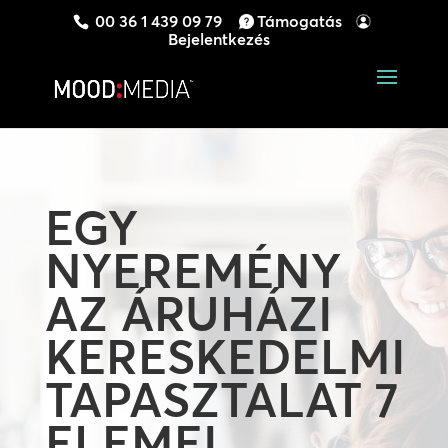
00 36 1 439 09 79
Támogatás
Bejelentkezés
EGY
NYEREMÉNY
AZ ÁRUHÁZI
KERESKEDELMI
TAPASZTALAT 7
ELEMEI