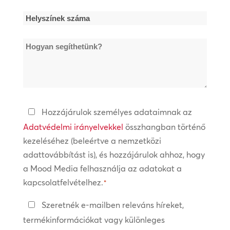
Helyszínek
száma
Hogyan
*
segíthetünk?
Adatvédelmi
Hozzájárulok személyes adataimnak az
irányelvek
Adatvédelmi irányelvekkel
összhangban történő
kezeléséhez (beleértve a nemzetközi
*
adattovábbítást is), és hozzájárulok ahhoz, hogy
a Mood Media felhasználja az adatokat a
kapcsolatfelvételhez.
*
Tartsa
Szeretnék e-mailben releváns híreket,
a
termékinformációkat vagy különleges