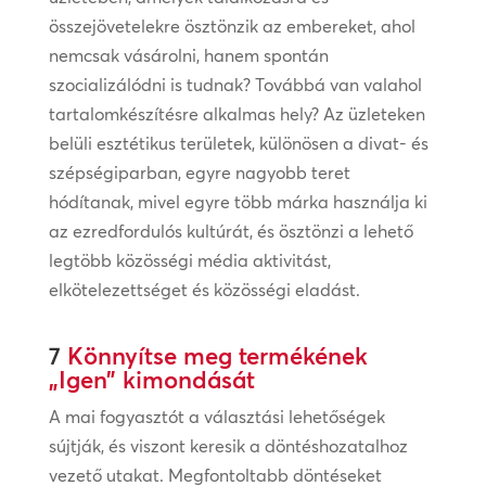
összejövetelekre ösztönzik az embereket, ahol
nemcsak vásárolni, hanem spontán
szocializálódni is tudnak? Továbbá van valahol
tartalomkészítésre alkalmas hely? Az üzleteken
belüli esztétikus területek, különösen a divat- és
szépségiparban, egyre nagyobb teret
hódítanak, mivel egyre több márka használja ki
az ezredfordulós kultúrát, és ösztönzi a lehető
legtöbb közösségi média aktivitást,
elkötelezettséget és közösségi eladást.
7
Könnyítse meg termékének
„Igen” kimondását
A mai fogyasztót a választási lehetőségek
sújtják, és viszont keresik a döntéshozatalhoz
vezető utakat. Megfontoltabb döntéseket