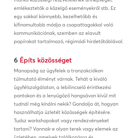
emlékeztetők a közelgő eseményekről stb. Ez
egy sokkal könnyebb, kezelhetőbb és
kifinomultabb módja a csapattagokkal való
kommunikációnak, szemben az elavult
papírokat tartalmazó, régimódi hirdetőtáblával.
6
Építs közösséget
Manapság az ügyfelek a tranzakciókon
túlmutató élményt várnak. Tehát a kiváló
ügyfélszolgálaton, a lebilincselő érintkezési
pontokon és a lenyűgöző hangsávon kívül mit
tudnál még kínálni nekik? Gondolja át, hogyan
használhatja üzletét közösségek építésére.
Tudsz workshopokat vagy rendezvényeket
tartani? Vannak-e olyan terek vagy elemek az
üzletében, amelyek találkozásra és