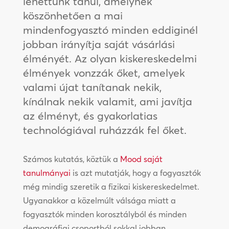
lehettünk tanúi, amelynek
köszönhetően a mai
mindenfogyasztó minden eddiginél
jobban irányítja saját vásárlási
élményét. Az olyan kiskereskedelmi
élmények vonzzák őket, amelyek
valami újat tanítanak nekik,
kínálnak nekik valamit, ami javítja
az élményt, és gyakorlatias
technológiával ruházzák fel őket.
Számos kutatás, köztük a
Mood saját
tanulmányai
is azt mutatják, hogy a fogyasztók
még mindig szeretik a fizikai kiskereskedelmet.
Ugyanakkor a közelmúlt válsága miatt a
fogyasztók minden korosztályból és minden
demográfiai csoportból sokkal jobban