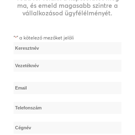
ma, és emeld magasabb szintre a
vállalkozásod ügyfélélményét.
"
" a kötelező mezőket jelöli
*
Név
*
Keresztnév
Vezetéknév
Email
*
Telefonszám
*
Cégnév
*