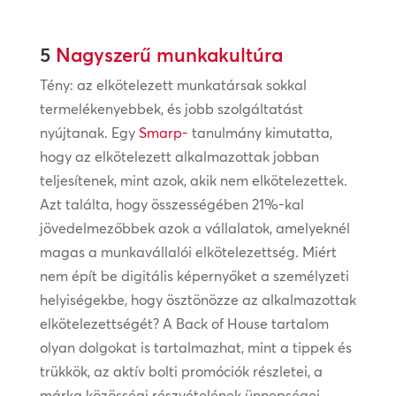
5
Nagyszerű munkakultúra
Tény: az elkötelezett munkatársak sokkal
termelékenyebbek, és jobb szolgáltatást
nyújtanak. Egy
Smarp-
tanulmány kimutatta,
hogy az elkötelezett alkalmazottak jobban
teljesítenek, mint azok, akik nem elkötelezettek.
Azt találta, hogy összességében 21%-kal
jövedelmezőbbek azok a vállalatok, amelyeknél
magas a munkavállalói elkötelezettség. Miért
nem épít be digitális képernyőket a személyzeti
helyiségekbe, hogy ösztönözze az alkalmazottak
elkötelezettségét? A Back of House tartalom
olyan dolgokat is tartalmazhat, mint a tippek és
trükkök, az aktív bolti promóciók részletei, a
márka közösségi részvételének ünnepségei,