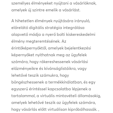
személyes élményeket nyújtani a vásárlóknak,
amelyek új szintre emelik a vásárlást.
A hihetetlen élmények nyújtására irányuló,
előrelátó digitális stratégia integrálása
alapvető módja a nyerő bolti kiskereskedelmi
élmény megteremtésének. Az
érintőképernyőktől, amelyek bejelentkezési
képernyőket nyithatnak meg az ügyfelek
számára, hogy rákereshessenek vásárlási
előzményeikre és kívánságlistáikra, vagy
lehetővé teszik számukra, hogy
böngészhessenek a termékkínálatban, és egy
egyszerű érintéssel kapcsolatba lépjenek a
tartalommal, a virtuális mintavételi állomásokig,
amelyek lehetővé teszik az ügyfelek számára,
hogy vásárlás előtt virtuálisan kipróbálhassák. ,