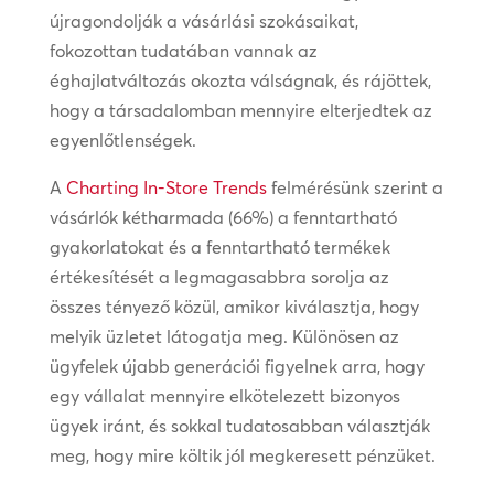
újragondolják a vásárlási szokásaikat,
fokozottan tudatában vannak az
éghajlatváltozás okozta válságnak, és rájöttek,
hogy a társadalomban mennyire elterjedtek az
egyenlőtlenségek.
A
Charting In-Store Trends
felmérésünk szerint a
vásárlók kétharmada (66%) a fenntartható
gyakorlatokat és a fenntartható termékek
értékesítését a legmagasabbra sorolja az
összes tényező közül, amikor kiválasztja, hogy
melyik üzletet látogatja meg. Különösen az
ügyfelek újabb generációi figyelnek arra, hogy
egy vállalat mennyire elkötelezett bizonyos
ügyek iránt, és sokkal tudatosabban választják
meg, hogy mire költik jól megkeresett pénzüket.