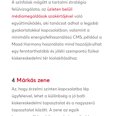
A színfalak mögött a tartalmi stratégia
felülvizsgálata, az
üzleten belüli
médiamegoldások szakértőjével
való
együttműködés, aki tanácsot adhat a legjobb
gyakorlatokkal kapcsolatban, valamint a
minimális energiafelhasználású CMS, például a
Mood Harmony használata mind hozzájárulhat
egy fenntarthatóbb és jóléti szempontú fizikai
kiskereskedelmi tér kialakításához.
4
Márkás zene
Az, hogy érzelmi szinten kapcsolatba lép
ügyfeleivel, lehet a különbség a jó bolti
kiskereskedelmi tapasztalat és a nagyszerű
tapasztalat között. A zene az egyik