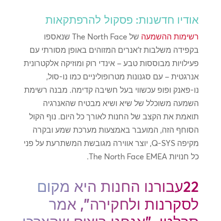
אודיו חדשנות: פסקול להרפתקאות
רשימות ההשמעה
של The North Face שנאספו
בקפידה משלבות ז'אנרים המזוהים באופן מסורתי עם
פעילויות מבוססות טבע – אינדי רוק ומוזיקה אלקטרונית
אנרגטית – עם סגנונות מטרופוליניים כמו נו-סול,
נו-פאנק ופופ עכשווי בעל חשיבה קדימה. מבנה רשימת
השמעה משוכלל של שיא ושיא מבטיח שהאנרגיה
תואמת את הקצב של החנות לאורך כל היום. נוף הקול
הסוחף הזה, המועבר באמצעות מערכת שמע ובקרה
מקיפה Q-SYS, יוצר אווירה מגובשת המשתרעת על פני
כל חנויות The North Face EMEA.
22עבורנו החנות היא מקום
לסקרנות ולחקירה", אמר