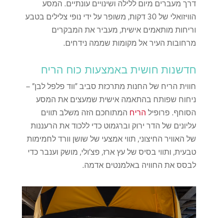
דרך מעברים מיום ללילה ושינויים עונתיים. המסע
הוויזואלי של 30 דקות, משופר על ידי נופי צלילים בטבע
וריחות מותאמים אישית, מעביר את המבקרים
מרחובות העיר אל מקומות שממה נידחים.
חדשנות חושית באמצעות כוח הריח
חווית הריח של החנות מתרכזת סביב "ווד פלפל לבן" –
ניחוח שפותח בהתאמה אישית שמעצים את המסע
הסוחף. פרופיל
הריח
המתוחכם הזה משלב תווים
עליונים של הדר ירוק וברגמוט כדי ללכוד את הרעננות
של האוויר החיצוני, תווי אמצעי של שושן וורד לחמימות
טבעית, ותווי בסיס של עץ ארז, פצ'ולי, מושק וענבר כדי
לבסס את החוויה באלמנטים אדמה.