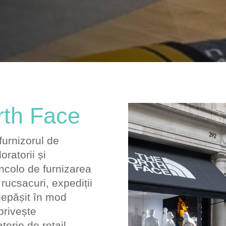
rth Face
furnizorul de
ratorii și
incolo de furnizarea
ucsacuri, expediții
 depășit în mod
privește
terie de retail.