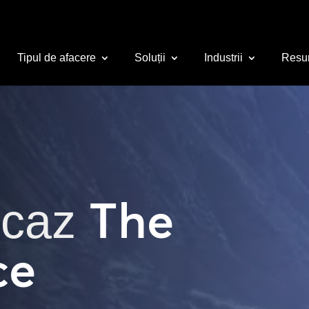
Tipul de afacere
Soluții
Industrii
Resu
The
 caz
ce