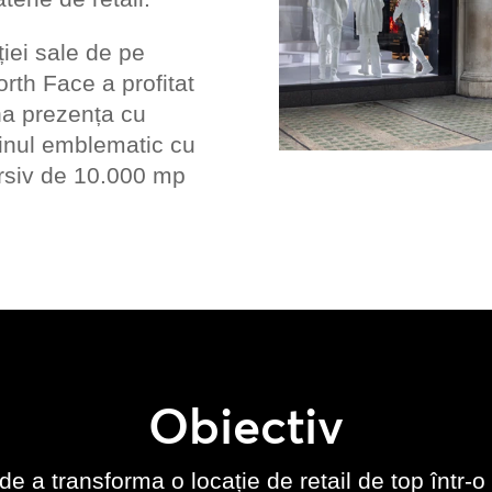
ției sale de pe
rth Face a profitat
na prezența cu
inul emblematic cu
rsiv de 10.000 mp
Obiectiv
e a transforma o locație de retail de top într-o