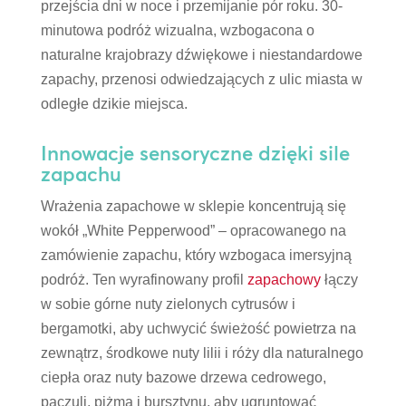
przejścia dni w noce i przemijanie pór roku. 30-
minutowa podróż wizualna, wzbogacona o
naturalne krajobrazy dźwiękowe i niestandardowe
zapachy, przenosi odwiedzających z ulic miasta w
odległe dzikie miejsca.
Innowacje sensoryczne dzięki sile
zapachu
Wrażenia zapachowe w sklepie koncentrują się
wokół „White Pepperwood” – opracowanego na
zamówienie zapachu, który wzbogaca imersyjną
podróż. Ten wyrafinowany profil
zapachowy
łączy
w sobie górne nuty zielonych cytrusów i
bergamotki, aby uchwycić świeżość powietrza na
zewnątrz, środkowe nuty lilii i róży dla naturalnego
ciepła oraz nuty bazowe drzewa cedrowego,
paczuli, piżma i bursztynu, aby ugruntować