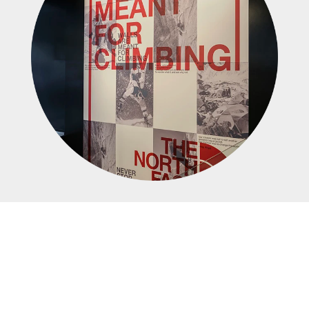
Rezultaty
Na londyńskiej mapie handlu detalicznego, przy
Regent Street powstało coś absolutnie
niezwykłego. Lokalizacja oferuje ekskluzywną
odzież marki The North Face Regent Street, dając