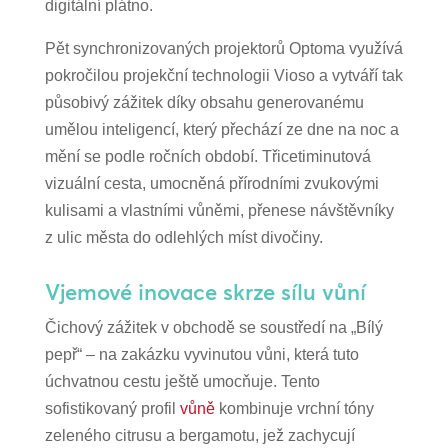
digitální plátno.
Pět synchronizovaných projektorů Optoma využívá
pokročilou projekční technologii Vioso a vytváří tak
působivý zážitek díky obsahu generovanému
umělou inteligencí, který přechází ze dne na noc a
mění se podle ročních období. Třicetiminutová
vizuální cesta, umocněná přírodními zvukovými
kulisami a vlastními vůněmi, přenese návštěvníky
z ulic města do odlehlých míst divočiny.
Vjemové inovace skrze sílu vůní
Čichový zážitek v obchodě se soustředí na „Bílý
pepř“ – na zakázku vyvinutou vůni, která tuto
úchvatnou cestu ještě umocňuje. Tento
sofistikovaný profil
vůně
kombinuje vrchní tóny
zeleného citrusu a bergamotu, jež zachycují