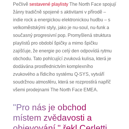
Pečlivě
sestavené playlisty
The North Face spojují
žánry tradičně spojené s aktivitami v přírodě –
indie rock a energickou elektronickou hudbu – s
velkoměstskými styly, jako je nu-soul, nu-funk a
současný progresivní pop. Promyšlená struktura
playlistů pro období špičky a mimo špičku
zajišťuje, že energie po celý den odpovídá rytmu
obchodu. Tato pohlcující zvuková kulisa, která je
dodávána prostřednictvím komplexního
zvukového a řídicího systému Q-SYS, vytváří
soudržnou atmosféru, která se rozprostírá napříč
všemi prodejnami The North Face EMEA.
"Pro nás je obchod
místem zvědavosti a
objevování," řekl Cerletti.