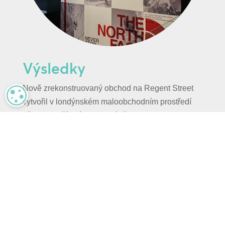
Výsledky
Nově zrekonstruovaný obchod na Regent Street
MANAGE PRIVACY
vytvořil v londýnském maloobchodním prostředí
něco mimořádného. Na místě je k dispozici
exkluzivní značkové oblečení The North Face
Regent Street, které je pro milovníky značky
pádným důvodem k návštěvě. Skutečný úspěch
však spočívá v proměně obchodu v destinaci,
která oslavuje přírodní i městskou krajinu.
Na projekt dohlížel Rim Posthumus, Global
Account Management Director společnosti Mood