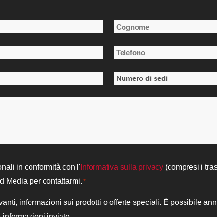
Cognome
Telefono
*
Numero
di
sedi
*
onali in conformità con l'
Informativa sulla privacy
(compresi i tra
od Media per contattarmi.
*
vanti, informazioni sui prodotti o offerte speciali. È possibile an
le informazioni inviate.