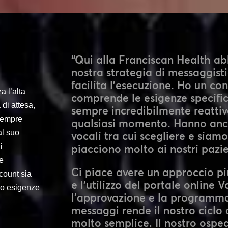
“Qui alla Franciscan Health a
nostra strategia di messaggist
facilita l’esecuzione. Ho un c
a l’alta
comprende le esigenze specific
di attesa,
sempre incredibilmente reattiv
 sempre
qualsiasi momento. Hanno anc
al suo
vocali tra cui scegliere e siamo
i
piacciono molto ai nostri pazie
e
Ci piace avere un approccio pi
ccount sia
e l’utilizzo del portale online
ro esigenze
l’approvazione e la programma
messaggi rende il nostro ciclo
molto semplice. Il nostro ospeda