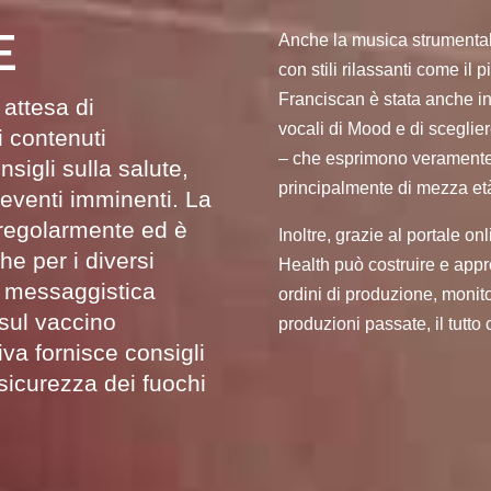
E
Anche la musica strumentale
con stili rilassanti come il p
Franciscan è stata anche in g
 attesa di
vocali di Mood e di sceglie
i contenuti
– che esprimono veramente u
sigli sulla salute,
principalmente di mezza et
 eventi imminenti. La
regolarmente ed è
Inoltre, grazie al portale 
e per i diversi
Health può costruire e appr
a messaggistica
ordini di produzione, monito
sul vaccino
produzioni passate, il tutto 
iva fornisce consigli
 sicurezza dei fuochi