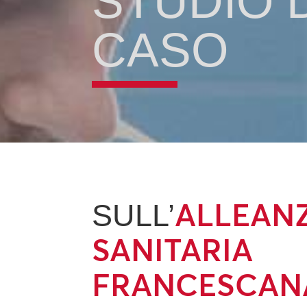
STUDIO 
CASO
ALLEAN
SULL’
SANITARIA
FRANCESCAN