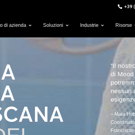
+39 (
o di azienda
Soluzioni
Industrie
Risorse
ZA
“Il nost
di Mood 
potremmo
IA
nessun a
esigenze
SCANA
– Mara Hob
Coordinato
Franciscan 