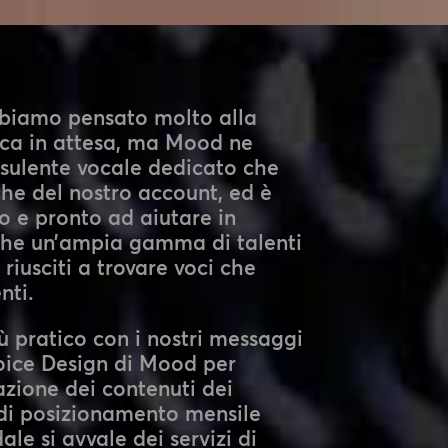
bbiamo pensato molto alla
ica in attesa, ma Mood ne
onsulente vocale dedicato che
he del nostro account, ed è
o e pronto ad aiutare in
he un’ampia gamma di talenti
 riusciti a trovare voci che
nti.
ù pratico con i nostri messaggi
 Voice Design di Mood per
zione dei contenuti dei
 di posizionamento mensile
le si avvale dei servizi di