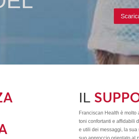
DEL
Scarica
ZA
SUPP
IL
Franciscan Health è molto at
toni confortanti e affidabili
A
e utili dei messaggi, la sua 
suo approccio orientato al 