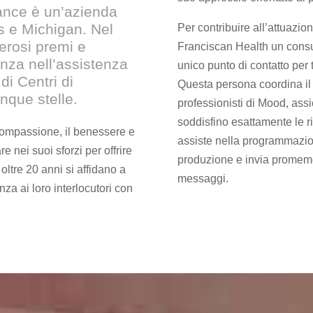
iance è un’azienda
ois e Michigan. Nel
Per contribuire all’attuazi
erosi premi e
Franciscan Health un consu
enza nell’assistenza
unico punto di contatto per 
di Centri di
Questa persona coordina il c
inque stelle.
professionisti di Mood, ass
soddisfino esattamente le ri
 compassione, il benessere e
assiste nella programmazio
 nei suoi sforzi per offrire
produzione e invia promemo
oltre 20 anni si affidano a
messaggi.
nza ai loro interlocutori con