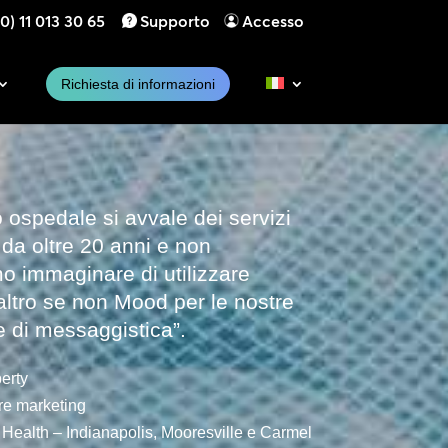
0) 11 013 30 65
Supporto
Accesso
Richiesta di informazioni
ro ospedale si avvale dei servizi
da oltre 20 anni e non
 immaginare di utilizzare
ltro se non Mood per le nostre
 di messaggistica”.
erty
re marketing
Health – Indianapolis, Mooresville e Carmel