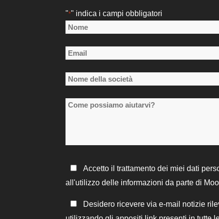
"
" indica i campi obbligatori
*
Nome
*
Nome
Email
*
Nome
della
Come
società
possiamo
*
aiutarvi?
Informativa
Accetto il trattamento dei miei dati pers
sulla
all'utilizzo delle informazioni da parte di Mo
privacy
Rimanere
Desidero ricevere via e-mail notizie rile
*
in
utilizzando gli appositi link presenti in tutte 