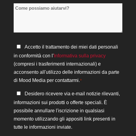
Come
sedi
possiamo
*
aiutarvi?
Informativa
Accetto il trattamento dei miei dati personali
sulla
in conformità con l'
Informativa sulla privacy
privacy
(compresi i trasferimenti internazionali) e
*
acconsento all'utilizzo delle informazioni da parte
di Mood Media per contattarmi.
*
Rimanere
Desidero ricevere via e-mail notizie rilevanti,
in
informazioni sui prodotti o offerte speciali. È
contatto
possibile annullare l'iscrizione in qualsiasi
momento utilizzando gli appositi link presenti in
tutte le informazioni inviate.