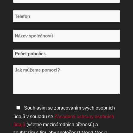
*
Telefon
*
Název
společnosti
*
Počet
poboček
Jak
*
můžeme
pomoci?
Zásady
Souhlasím se zpracováním svých osobních
ochrany
údajů v souladu se
Zásadami ochrany osobních
osobních
údajů
(včetně mezinárodních přenosů) a
údajů
souhlasím s tím, aby společnost Mood Media