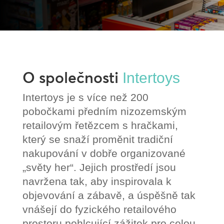
O společnosti
Intertoys
Intertoys je s více než 200
pobočkami předním nizozemským
retailovým řetězcem s hračkami,
který se snaží proměnit tradiční
nakupování v dobře organizované
„světy her“. Jejich prostředí jsou
navržena tak, aby inspirovala k
objevování a zábavě, a úspěšně tak
vnášejí do fyzického retailového
prostoru pohlcující zážitek pro celou