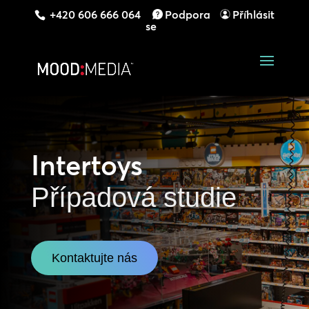
+420 606 666 064
Podpora
Příhlásit
se
Intertoys
Případová studie
Kontaktujte nás